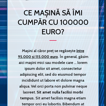
CE MAȘINĂ SĂ ÎMI
CUMPĂR CU 100000
EURO?
Mașini al căror preț se regăsește
între
95.000 și 115.000 euro
. În general, găsim
aici mașini mici sau modele care … lorem
ipsum dolor sit amet, consectetur
adipiscing elit, sed do eiusmod tempor
incididunt ut labore et dolore magna
aliqua. Vel orci porta non pulvinar neque
laoreet.
Sit amet nulla facilisi morbi
tempus.
Sit amet facilisis magna etiam
tempor orci eu lobortis. Bibendum at