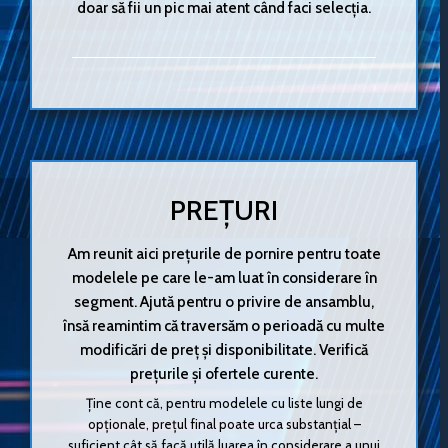
doar să fii un pic mai atent când faci selecția.
PREȚURI
Am reunit aici prețurile de pornire pentru toate
modelele pe care le-am luat în considerare în
segment. Ajută pentru o privire de ansamblu,
însă reamintim că traversăm o perioadă cu multe
modificări de preț și disponibilitate. Verifică
prețurile și ofertele curente.
Ține cont că, pentru modelele cu liste lungi de
opționale, prețul final poate urca substanțial –
suficient cât să facă utilă luarea în considerare a unui