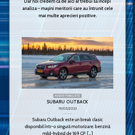
Dar noi credem că de aici ar trebui să începi
analiza – mașini meritorii care au întrunit cele
mai multe aprecieri pozitive.
45000-FINALISTE
SUBARU OUTBACK
19/03/2023
Subaru Outback este un break clasic
disponibil într-o singură motorizare: benzină
mild-hybrid de 169 CP. [...]