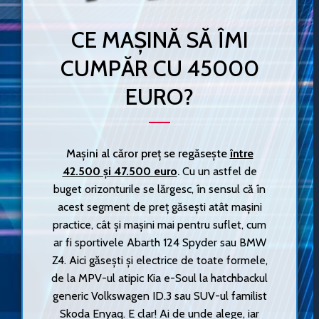
CE MAȘINĂ SĂ ÎMI
CUMPĂR CU 45000
EURO?
Mașini al căror preț se regăsește
între
42.500 și 47.500 euro
.
Cu un astfel de
buget orizonturile se lărgesc, în sensul că în
acest segment de preț găsești atât mașini
practice, cât și mașini mai pentru suflet, cum
ar fi sportivele Abarth 124 Spyder sau BMW
Z4. Aici găsești și electrice de toate formele,
de la MPV-ul atipic Kia e-Soul la hatchbackul
generic Volkswagen ID.3 sau SUV-ul familist
Skoda Enyaq. E clar! Ai de unde alege, iar