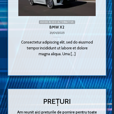
45000 45000-ALTERNATIVE
BMW X2
21/01/2025
Consectetur adipiscing elit, sed do eiusmod
Nomenc
tempor incididunt ut labore et dolore
magna aliqua. Urna [...]
PREȚURI
Am reunit aici prețurile de pornire pentru toate