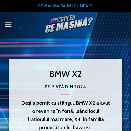
Skip
CE MAȘINĂ SĂ ÎMI CUMPĂR?
to
content
BMW X2
PE PIAȚĂ DIN 2024
Deși a pornit cu stângul, BMW X2 a avut
o revenire în forță, luând locul
frățiorului mai mare, X4, în familia
producătorului bavarez.