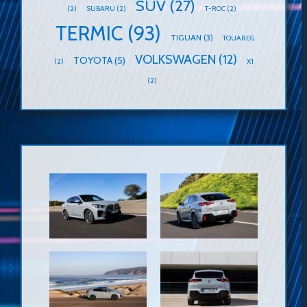
SUV
(27)
(2)
SUBARU
(2)
T-ROC
(2)
TERMIC
(93)
TIGUAN
(3)
TOUAREG
VOLKSWAGEN
(12)
TOYOTA
(5)
(2)
X1
(2)