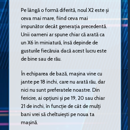
Pe lângă o formă diferită, noul X2 este și
ceva mai mare, fiind ceva mai
impunător decât generația precedentă.
Unii oameni ar spune chiar că arată ca
un X6 în miniatură, însă depinde de
gusturile fiecăruia dacă acest lucru este
de bine sau de rău.
În echiparea de bază, mașina vine cu
jante pe 18 inchi, care nu arată rău, dar
nici nu sunt preferatele noastre. Din
fericire, ai opțiuni și pe 19, 20 sau chiar
21 de inchi, în funcție de cât de mulți
bani vrei să cheltuiești pe noua ta
mașină.