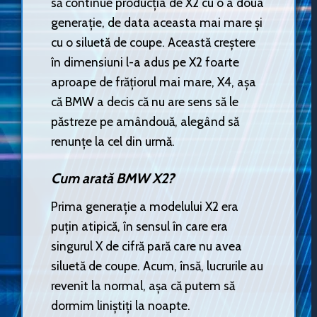
să continue producția de X2 cu o a doua
generație, de data aceasta mai mare și
cu o siluetă de coupe. Această creștere
în dimensiuni l-a adus pe X2 foarte
aproape de frățiorul mai mare, X4, așa
că BMW a decis că nu are sens să le
păstreze pe amândouă, alegând să
renunțe la cel din urmă.
Cum arată BMW X2?
Prima generație a modelului X2 era
puțin atipică, în sensul în care era
singurul X de cifră pară care nu avea
siluetă de coupe. Acum, însă, lucrurile au
revenit la normal, așa că putem să
dormim liniștiți la noapte.