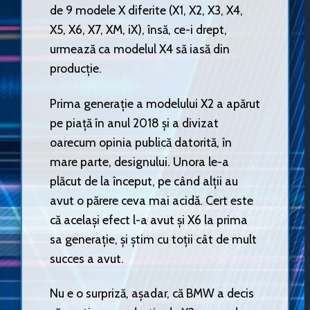
de 9 modele X diferite (X1, X2, X3, X4,
X5, X6, X7, XM, iX), însă, ce-i drept,
urmează ca modelul X4 să iasă din
producție.
Prima generație a modelului X2 a apărut
pe piață în anul 2018 și a divizat
oarecum opinia publică datorită, în
mare parte, designului. Unora le-a
plăcut de la început, pe când alții au
avut o părere ceva mai acidă. Cert este
că același efect l-a avut și X6 la prima
sa generație, și știm cu toții cât de mult
succes a avut.
Nu e o surpriză, așadar, că BMW a decis