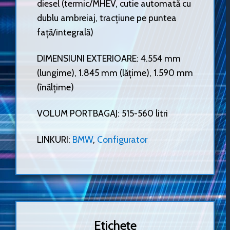
diesel (termic/MHEV, cutie automată cu
dublu ambreiaj, tracțiune pe puntea
față/integrală)
DIMENSIUNI EXTERIOARE: 4.554 mm
(lungime), 1.845 mm (lățime), 1.590 mm
(înălțime)
VOLUM PORTBAGAJ: 515-560 litri
LINKURI:
BMW
,
Configurator
Etichete