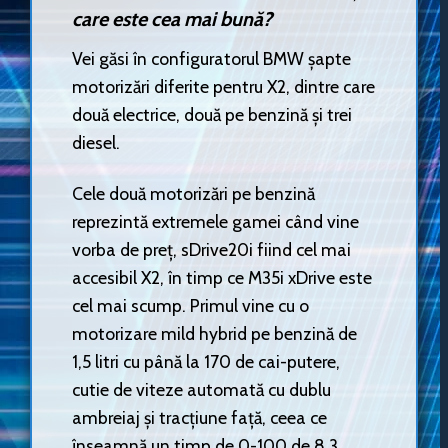
care este cea mai bună?
Vei găsi în configuratorul BMW șapte
motorizări diferite pentru X2, dintre care
două electrice, două pe benzină și trei
diesel.
Cele două motorizări pe benzină
reprezintă extremele gamei când vine
vorba de preț, sDrive20i fiind cel mai
accesibil X2, în timp ce M35i xDrive este
cel mai scump. Primul vine cu o
motorizare mild hybrid pe benzină de
1,5 litri cu până la 170 de cai-putere,
cutie de viteze automată cu dublu
ambreiaj și tracțiune față, ceea ce
înseamnă un timp de 0-100 de 8,3