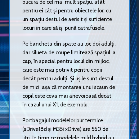
bucura de cel mai mult spațiu, atât
pentru ei cât și pentru obiectele lor, cu
un spațiu destul de aerisit și suficiente
locuri în care să își pună catrafusele.
Pe bancheta din spate au loc doi adulți,
dar silueta de coupe limitează spațiul la
cap, în special pentru locul din mijloc,
care este mai potrivit pentru copii
decât pentru adulți. Și ușile sunt destul
de mici, așa că montarea unui scaun de
copil este ceva mai anevoioasă decât
în cazul unui X1, de exemplu.
Portbagajul modelelor pur termice
(sDrive18d și M35i xDrive) are 560 de
litri, în timp ce modelele mild hybrid au