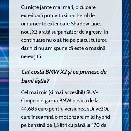
Cu niște jante mai mari, o culoare
exterioară potrivită și pachetul de
ornamente exterioare Shadow Line,
noul X2 arată surprinzător de agresiv. În
continuare nu o să fie pe placul tuturor,
dar nici nu am spune că este o mașină
nereușită.
Cât costă BMW X2 și ce primesc de
banii ăștia?
Cel mai mic (și mai accesibil) SUV-
Coupe din gama BMW pleacă de la
44.685 euro pentru versiunea sDrive20i,
care înseamnă o motorizare mild hybrid
pe benzină de 1,5 litri cu până la 170 de