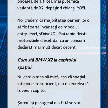
onoarea de a fi cea mai puternică
variantă de X2, depășind chiar și M35i.
Noi credem că majoritatea oamenilor o
să fie foarte încântați de modelul
entry-level, sDrive20i. Mai rapid decât
motorizările diesel, dar cu un consum
declarat mai mult decât decent.
Cum stă BMW X2 la capitolul
spațiu?
Nu este o mașină mică, așa că spațiul
interior este suficient, dar nu excelează
la vreun capitol.
Șoferul și pasagerul din față se vor