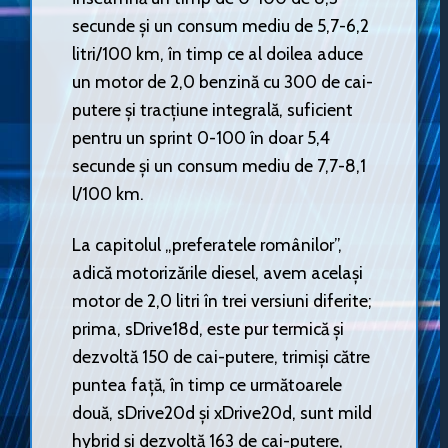
secunde și un consum mediu de 5,7-6,2
litri/100 km, în timp ce al doilea aduce
un motor de 2,0 benzină cu 300 de cai-
putere și tracțiune integrală, suficient
pentru un sprint 0-100 în doar 5,4
secunde și un consum mediu de 7,7-8,1
l/100 km.
La capitolul „preferatele românilor”,
adică motorizările diesel, avem același
motor de 2,0 litri în trei versiuni diferite;
prima, sDrive18d, este pur termică și
dezvoltă 150 de cai-putere, trimiși către
puntea față, în timp ce următoarele
două, sDrive20d și xDrive20d, sunt mild
hybrid și dezvoltă 163 de cai-putere,