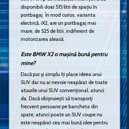
disponibili doar 515 litri de spațiu în
portbagaj. În mod curios, varianta
electrică, iX2, are un portbagaj mai
mare, de 525 de litri, indiferent de
motorizarea aleasă.
Este BMW X2 o mașină bună pentru
mine?
Dacă pur și simplu îți place ideea unui
SUV dar nu ai nevoie neapărat de toate
atuurile unui SUV convențional, atunci
da. Dacă obișnuiești să transporți
frecvent persoane pe bancheta din
spate, atunci poate un SUV coupe nu
este neapărat cea mai bună idee pentru