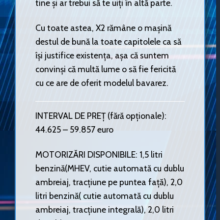
tine și ar trebui să te uiți în altă parte.
Cu toate astea, X2 rămâne o mașină
destul de bună la toate capitolele ca să
își justifice existența, așa că suntem
convinși că multă lume o să fie fericită
cu ce are de oferit modelul bavarez.
INTERVAL DE PREȚ (fără opționale):
44.625 – 59.857 euro
MOTORIZĂRI DISPONIBILE: 1,5 litri
benzină(MHEV, cutie automată cu dublu
ambreiaj, tracțiune pe puntea față), 2,0
litri benzină( cutie automată cu dublu
ambreiaj, tracțiune integrală), 2,0 litri