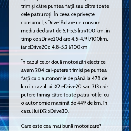
trimiși către puntea față sau către toate
cele patru roți. În ceea ce privește
consumul, sDrive18d are un consum
mediu declarat de 5,1-5,5 litri/100 km, în
timp ce sDrive20d are 4,5-4,9 l/100km,
iar xDrive20d 4,8-5,2 l/100km.
În cazul celor două motorizări electrice
avem 204 cai-putere trimiși pe puntea
față cu o autonomie de până la 478 de
km în cazul lui iX2 eDrive20 sau 313 cai-
putere trimiși către toate patru roțile, cu
o autonomie maximă de 449 de km, în
cazul lui iX2 xDrive30.
Care este cea mai bună motorizare?