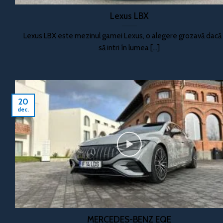
Lexus LBX
Lexus LBX este mezinul gamei Lexus, o alegere grozavă dacă 
să intri în lumea [...]
20
dec.
MERCEDES-BENZ EQE