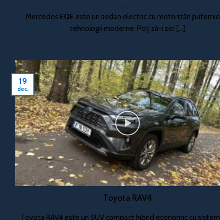
Mercedes EQE este un sedan electric cu motorizări puternice
tehnologii moderne. Poți să-i zici [...]
19
dec.
Toyota RAV4
Toyota RAV4 este un SUV compact hibrid economic cu siste