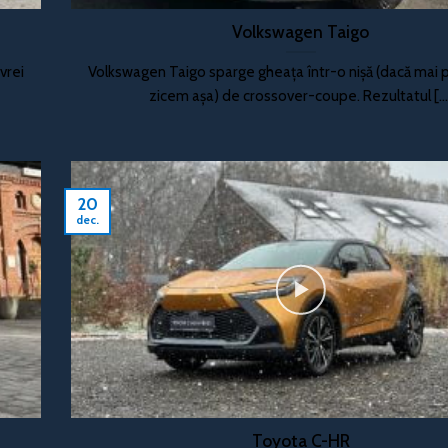
Volkswagen Taigo
vrei
Volkswagen Taigo sparge gheața într-o nișă (dacă mai 
zicem așa) de crossover-coupe. Rezultatul [...
20
dec.
Toyota C-HR