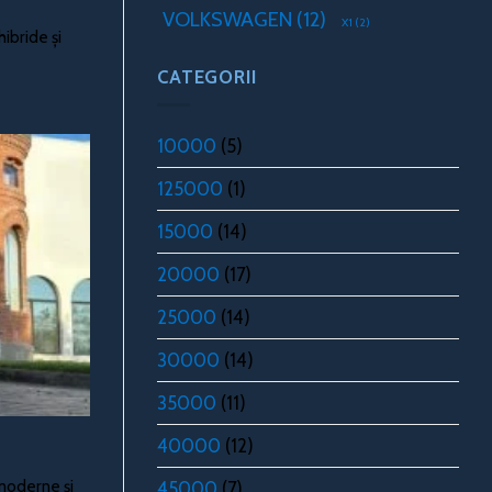
VOLKSWAGEN
(12)
X1
(2)
ibride și
CATEGORII
10000
(5)
125000
(1)
15000
(14)
20000
(17)
25000
(14)
30000
(14)
35000
(11)
40000
(12)
moderne și
45000
(7)