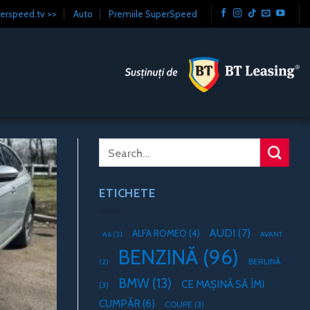
erspeed.tv >>
Auto
Premiile SuperSpeed
ETICHETE
AUDI
(7)
ALFA ROMEO
(4)
A6
(2)
AVANT
BENZINĂ
(96)
BERLINĂ
(2)
BMW
(13)
CE MAȘINĂ SĂ ÎMI
(3)
CUMPĂR
(6)
COUPE
(3)