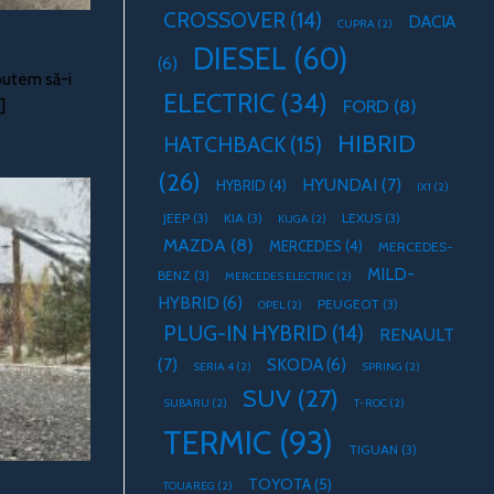
CROSSOVER
(14)
DACIA
CUPRA
(2)
DIESEL
(60)
(6)
putem să-i
ELECTRIC
(34)
FORD
(8)
]
HIBRID
HATCHBACK
(15)
(26)
HYUNDAI
(7)
HYBRID
(4)
IX1
(2)
JEEP
(3)
KIA
(3)
LEXUS
(3)
KUGA
(2)
MAZDA
(8)
MERCEDES
(4)
MERCEDES-
MILD-
BENZ
(3)
MERCEDES ELECTRIC
(2)
HYBRID
(6)
PEUGEOT
(3)
OPEL
(2)
PLUG-IN HYBRID
(14)
RENAULT
(7)
SKODA
(6)
SERIA 4
(2)
SPRING
(2)
SUV
(27)
SUBARU
(2)
T-ROC
(2)
TERMIC
(93)
TIGUAN
(3)
TOYOTA
(5)
TOUAREG
(2)