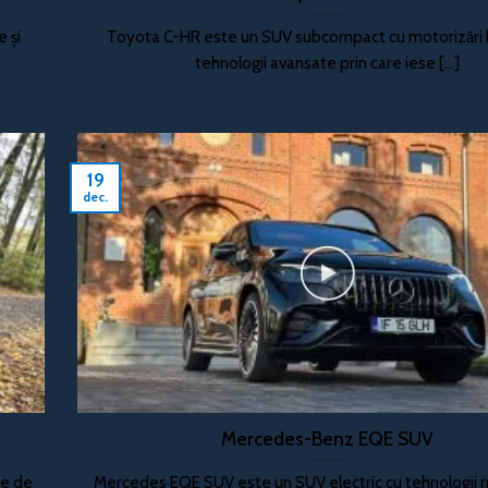
 și
Toyota C-HR este un SUV subcompact cu motorizări h
tehnologii avansate prin care iese [...]
19
dec.
Mercedes-Benz EQE SUV
me de
Mercedes EQE SUV este un SUV electric cu tehnologii 