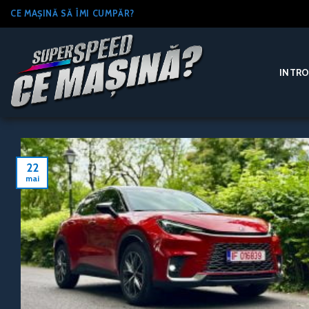
Skip
CE MAȘINĂ SĂ ÎMI CUMPĂR?
to
content
INTR
22
mai