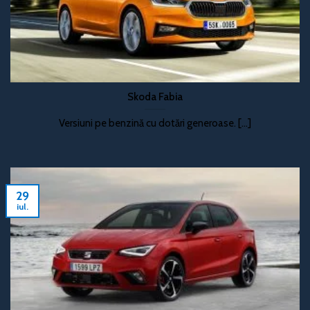
Skoda Fabia
Versiuni pe benzină cu dotări generoase. [...]
29
iul.