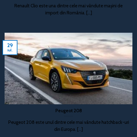
Renault Clio este una dintre cele mai vândute mașini de
import din România. [...]
29
iul.
Peugeot 208
Peugeot 208 este unul dintre cele mai vândute hatchback-uri
din Europa. [...]