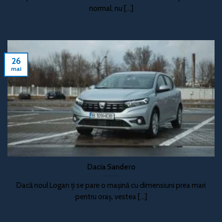
normal, nu [...]
26
mai
Dacia Sandero
Dacă noul Logan ți se pare o mașină cu dimensiuni prea mari
pentru oraș, vestea [...]