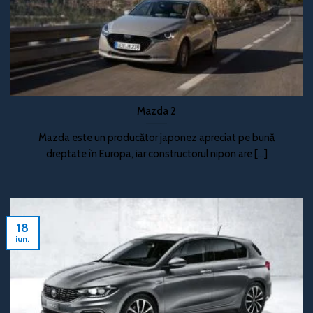
Mazda 2
Mazda este un producător japonez apreciat pe bună
dreptate în Europa, iar constructorul nipon are [...]
18
iun.