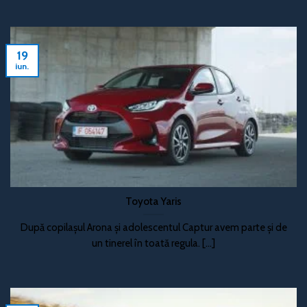
19
iun.
Toyota Yaris
După copilașul Arona și adolescentul Captur avem parte și de
un tinerel în toată regula. [...]