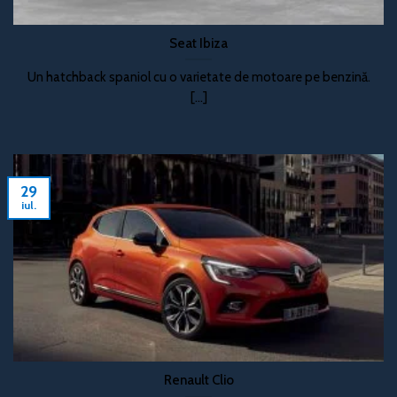
Seat Ibiza
Un hatchback spaniol cu o varietate de motoare pe benzină.
[...]
29
iul.
Renault Clio