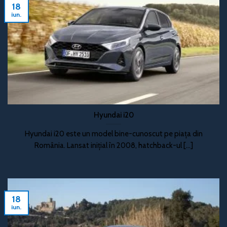
18
iun.
Hyundai i20
Hyundai i20 este un model bine-cunoscut pe piața din
România. Lansat inițial în 2008, hatchback-ul [...]
18
iun.