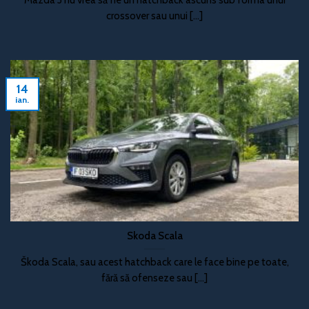
crossover sau unui [...]
14
ian.
Skoda Scala
Škoda Scala, sau acest hatchback care le face bine pe toate,
fără să ofenseze sau [...]