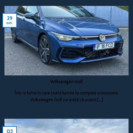
29
oct.
Volkswagen Golf
Într-o lume în care toată lumea își cumpără crossovere,
Volkswagen Golf ne arată că uneori [...]
03