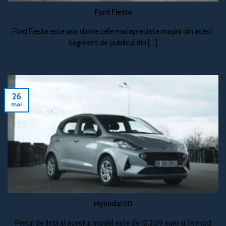
Ford Fiesta
Ford Fiesta este una dintre cele mai apreciate mașini din acest
segment de publicul din [...]
26
mai
Hyundai i10
Prețul de listă al acestui model este de 12.209 euro și, în mod