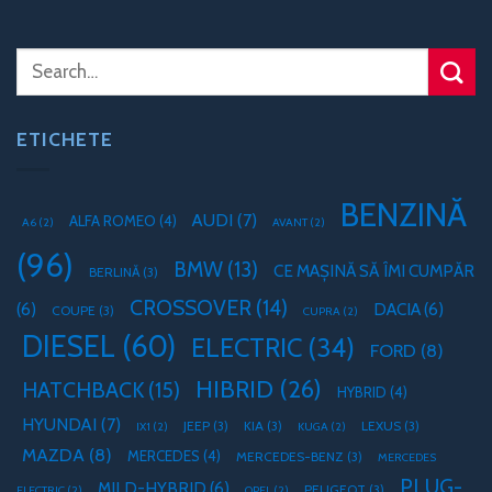
ETICHETE
BENZINĂ
AUDI
(7)
ALFA ROMEO
(4)
A6
(2)
AVANT
(2)
(96)
BMW
(13)
CE MAȘINĂ SĂ ÎMI CUMPĂR
BERLINĂ
(3)
CROSSOVER
(14)
(6)
DACIA
(6)
COUPE
(3)
CUPRA
(2)
DIESEL
(60)
ELECTRIC
(34)
FORD
(8)
HIBRID
(26)
HATCHBACK
(15)
HYBRID
(4)
HYUNDAI
(7)
JEEP
(3)
KIA
(3)
LEXUS
(3)
IX1
(2)
KUGA
(2)
MAZDA
(8)
MERCEDES
(4)
MERCEDES-BENZ
(3)
MERCEDES
PLUG-
MILD-HYBRID
(6)
PEUGEOT
(3)
ELECTRIC
(2)
OPEL
(2)