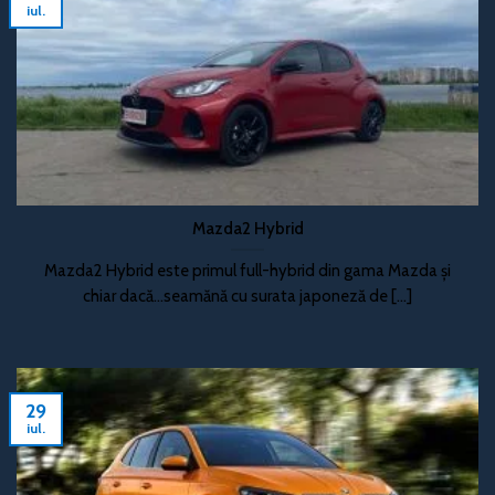
iul.
Mazda2 Hybrid
Mazda2 Hybrid este primul full-hybrid din gama Mazda și
chiar dacă...seamănă cu surata japoneză de [...]
29
iul.