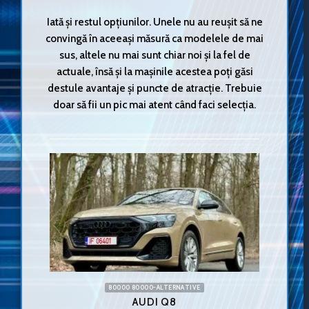
Iată și restul opțiunilor. Unele nu au reușit să ne
convingă în aceeași măsură ca modelele de mai
sus, altele nu mai sunt chiar noi și la fel de
actuale, însă și la mașinile acestea poți găsi
destule avantaje și puncte de atracție. Trebuie
doar să fii un pic mai atent când faci selecția.
80000 80000-ALTERNATIVE
AUDI Q8