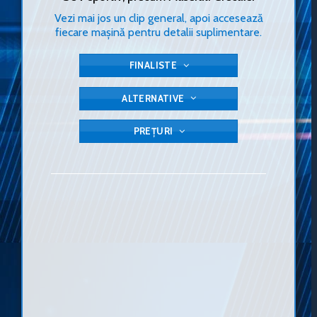
Vezi mai jos un clip general, apoi accesează
fiecare mașină pentru detalii suplimentare.
FINALISTE
ALTERNATIVE
PREȚURI