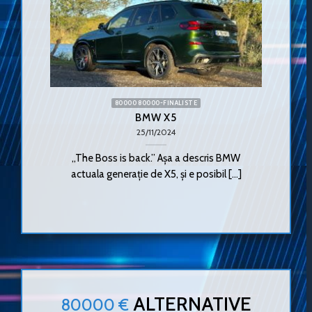
80000 80000-FINALISTE
BMW X5
25/11/2024
„The Boss is back.” Așa a descris BMW
actuala generație de X5, și e posibil [...]
ALTERNATIVE
80000 €