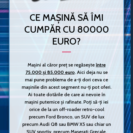
CE MAȘINĂ SĂ ÎMI
CUMPĂR CU 80000
EURO?
Mașini al căror preț se regăsește
între
75.000 și 85.000 euro
. Aici deja nu se
mai pune problema de a-ți dori ceva ce
mașinile din acest segment nu-ți pot oferi.
Ai toate dotările de care ai nevoie în
mașini puternice și rafinate. Poți să-ți iei
orice de la un off-roader retro-cool
precum Ford Bronco, un SUV de lux
precum Audi Q8 sau BMW X5 sau chiar un
SUV sportiv, precum Maserati Grecale.