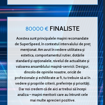
FINALISTE
80000 €
Acestea sunt principalele mașini recomandate
de SuperSpeed, în contextul intervalului de preț
menționat. Am avut în vedere utilitatea și
estetica, comportamentul rutier, dotările
standard și opționalele, nivelul de actualitate și
valoarea ansamblului mașină-servicii. Desigur,
dincolo de opiniile noastre, oricât de
profesionale și echilibrate ar fi, tu trebuie să ai în
vedere și propriile criterii, preferințe și priorități.
Dar noi credem că de aici ar trebui să începi
analiza – mașini meritorii care au întrunit cele
mai multe aprecieri pozitive.