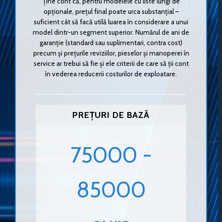
Ține cont că, pentru modelele cu liste lungi de
opționale, prețul final poate urca substanțial –
suficient cât să facă utilă luarea în considerare a unui
model dintr-un segment superior. Numărul de ani de
garanție (standard sau suplimentari, contra cost)
precum și prețurile reviziilor, pieselor și manoperei în
service ar trebui să fie și ele criterii de care să ții cont
în vederea reducerii costurilor de exploatare.
PREȚURI DE BAZĂ
75000 -
85000