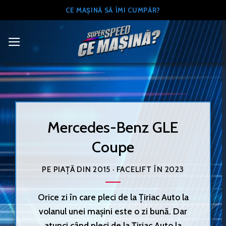
Skip
CE MAȘINĂ SĂ ÎMI CUMPĂR?
to
content
Mercedes-Benz GLE
Coupe
PE PIAȚĂ DIN 2015 · FACELIFT ÎN 2023
Orice zi în care pleci de la Țiriac Auto la
volanul unei mașini este o zi bună. Dar
atunci când pleci de la Țiriac Auto la