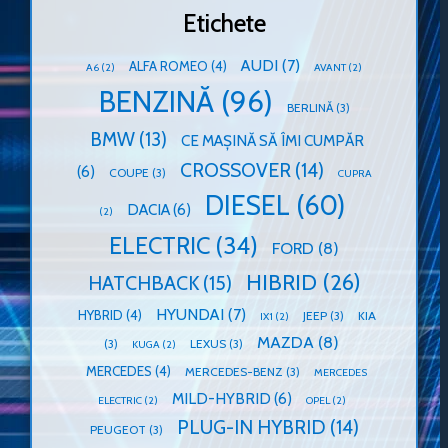
Etichete
AUDI
(7)
ALFA ROMEO
(4)
A6
(2)
AVANT
(2)
BENZINĂ
(96)
BERLINĂ
(3)
BMW
(13)
CE MAȘINĂ SĂ ÎMI CUMPĂR
CROSSOVER
(14)
(6)
COUPE
(3)
CUPRA
DIESEL
(60)
DACIA
(6)
(2)
ELECTRIC
(34)
FORD
(8)
HIBRID
(26)
HATCHBACK
(15)
HYUNDAI
(7)
HYBRID
(4)
JEEP
(3)
KIA
IX1
(2)
MAZDA
(8)
(3)
LEXUS
(3)
KUGA
(2)
MERCEDES
(4)
MERCEDES-BENZ
(3)
MERCEDES
MILD-HYBRID
(6)
ELECTRIC
(2)
OPEL
(2)
PLUG-IN HYBRID
(14)
PEUGEOT
(3)