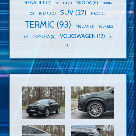
RENAULT
(7)
SKODA
(6)
SERIA 4
(2)
SPRING
SUV
(27)
(2)
SUBARU
(2)
T-ROC
(2)
TERMIC
(93)
TIGUAN
(3)
TOUAREG
VOLKSWAGEN
(12)
TOYOTA
(5)
(2)
X1
(2)