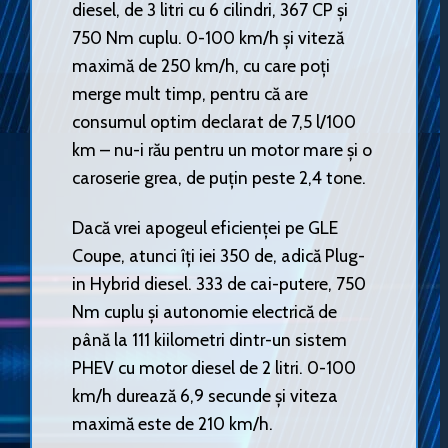
diesel, de 3 litri cu 6 cilindri, 367 CP și
750 Nm cuplu. 0-100 km/h și viteză
maximă de 250 km/h, cu care poți
merge mult timp, pentru că are
consumul optim declarat de 7,5 l/100
km – nu-i rău pentru un motor mare și o
caroserie grea, de puțin peste 2,4 tone.
Dacă vrei apogeul eficienței pe GLE
Coupe, atunci îți iei 350 de, adică Plug-
in Hybrid diesel. 333 de cai-putere, 750
Nm cuplu și autonomie electrică de
până la 111 kiilometri dintr-un sistem
PHEV cu motor diesel de 2 litri. 0-100
km/h durează 6,9 secunde și viteza
maximă este de 210 km/h.