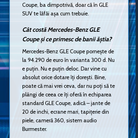
Coupe, ba dimpotrivă, doar că în GLE
SUV te lăfăi așa cum trebuie.
Cât costă Mercedes-Benz GLE
Coupe și ce primesc de banii ăștia?
Mercedes-Benz GLE Coupe pornește de
la 94.290 de euro în varianta 300 d. Nu
e puțin. Nu e puțin deloc. Dar vine cu
absolut orice dotare îți dorești. Bine,
poate că mai vrei ceva, dar nu poți să te
plângi de ceea ce îți oferă în echiparea
standard GLE Coupe, adică – jante de
20 de inchi, ecrane mari, tapițerie din
piele, cameră 360, sistem audio
Burmester.