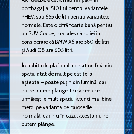
portbagaj ai 510 litri pentru variantele
PHEV, sau 655 de litri pentru variantele
normale. Este o cifră foarte bună pentru
un SUV Coupe, mai ales când iei în
considerare că BMW X6 are 580 de litri
și Audi Q8 are 605 litri.
În habitaclu plafonul plonjat nu fură din
spațiu atât de mult pe cât te-ai
aștepta – poate puțin din lumină, dar
nu ne putem plânge. Dacă ceea ce
urmărești e mult spațiu, atunci mai bine
mergi pe varianta de caroseriie
normală, dar nici în cazul acesta nu ne
putem plânge.