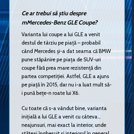
Ce ar trebui să știu despre
mMercedes-Benz GLE Coupe?
Varianta lui coupe a lui GLE a venit
destul de târziu pe piață – probabil
când Mercedes și-a dat seama că BMW
pune stăpânire pe piața de SUV-uri
coupe fără prea mare rezistență din
partea competiției. Astfel, GLE a ajuns
pe piață în 2015, dar nu i-a luat mult să-
i pună bețe-n roate lui X6.
Cu toate că s-a vândut bine, varianta
inițială a lui GLE a venit cu câteva…
neajunsuri, mai exact la interior, unde
stăteai înghesuit și interiorul în general