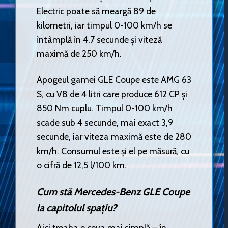
Electric poate să meargă 89 de
kilometri, iar timpul 0-100 km/h se
întâmplă în 4,7 secunde și viteză
maximă de 250 km/h.
Apogeul gamei GLE Coupe este AMG 63
S, cu V8 de 4 litri care produce 612 CP și
850 Nm cuplu. Timpul 0-100 km/h
scade sub 4 secunde, mai exact 3,9
secunde, iar viteza maximă este de 280
km/h. Consumul este și el pe măsură, cu
o cifră de 12,5 l/100 km.
Cum stă Mercedes-Benz GLE Coupe
la capitolul spațiu?
Aici treaba e ceva mai simplă – în