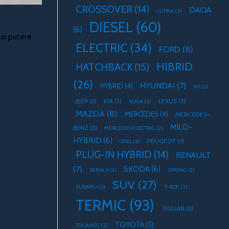
CROSSOVER
(14)
DACIA
CUPRA
(2)
DIESEL
(60)
(6)
cai putere
ELECTRIC
(34)
FORD
(8)
HIBRID
HATCHBACK
(15)
(26)
HYUNDAI
(7)
HYBRID
(4)
IX1
(2)
JEEP
(3)
KIA
(3)
LEXUS
(3)
KUGA
(2)
MAZDA
(8)
MERCEDES
(4)
MERCEDES-
MILD-
BENZ
(3)
MERCEDES ELECTRIC
(2)
HYBRID
(6)
PEUGEOT
(3)
OPEL
(2)
PLUG-IN HYBRID
(14)
RENAULT
(7)
SKODA
(6)
SERIA 4
(2)
SPRING
(2)
SUV
(27)
SUBARU
(2)
T-ROC
(2)
TERMIC
(93)
TIGUAN
(3)
TOYOTA
(5)
TOUAREG
(2)