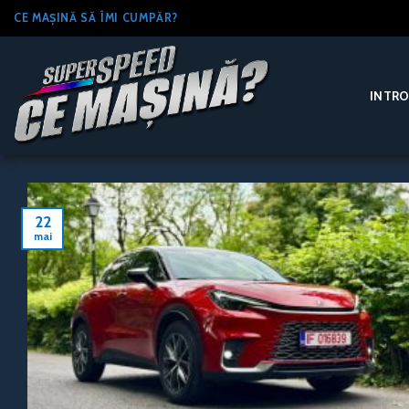
Skip
CE MAȘINĂ SĂ ÎMI CUMPĂR?
to
content
INTR
22
mai