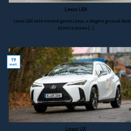
Lexus LBX
Lexus LBX este mezinul gamei Lexus, o alegere grozavă dacă 
să intri în lumea [...]
19
mart.
Lexus UX