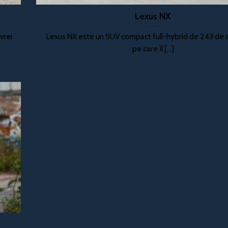
Lexus NX
vrei
Lexus NX este un SUV compact full-hybrid de 243 de 
pe care îl [...]