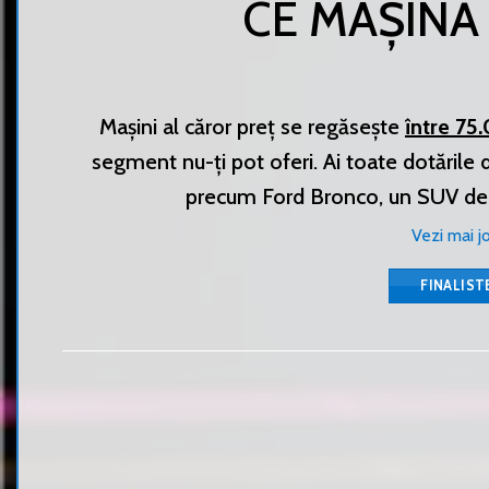
CE MAȘINĂ
Mașini al căror preț se regăsește
între 75
segment nu-ți pot oferi. Ai toate dotările d
precum Ford Bronco, un SUV de 
Vezi mai j
FINALIST