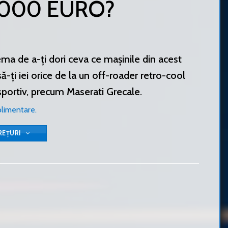
0000 EURO?
ema de a-ți dori ceva ce mașinile din acest
ă-ți iei orice de la un off-roader retro-cool
ortiv, precum Maserati Grecale.
plimentare.
REȚURI