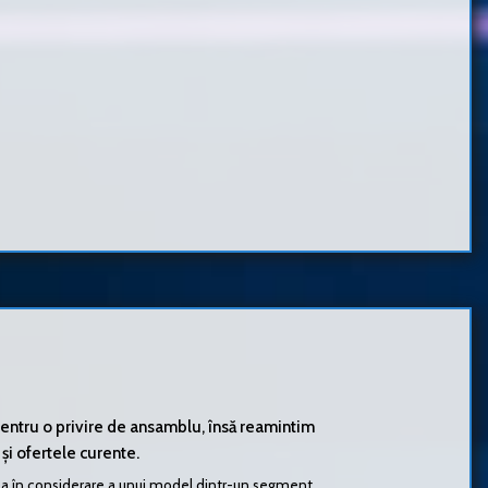
pentru o privire de ansamblu, însă reamintim
 și ofertele curente.
uarea în considerare a unui model dintr-un segment