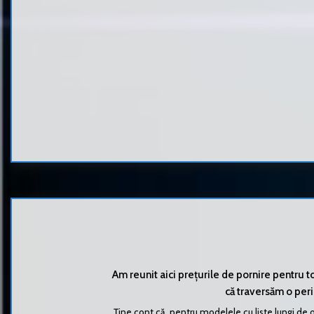
Am reunit aici prețurile de pornire pentru 
că traversăm o perio
Ține cont că, pentru modelele cu liste lungi de o