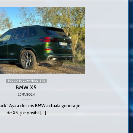
80000 80000-FINALISTE
BMW X5
25/11/2024
ack.” Așa a descris BMW actuala generație
de X5, și e posibil [...]