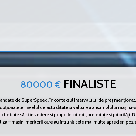
FINALISTE
80000 €
ndate de SuperSpeed, în contextul intervalului de preț menționat. A
opționalele, nivelul de actualitate și valoarea ansamblului mașină-se
tu trebuie să ai în vedere și propriile criterii, preferințe și priorități.
liza – mașini meritorii care au întrunit cele mai multe aprecieri pozit