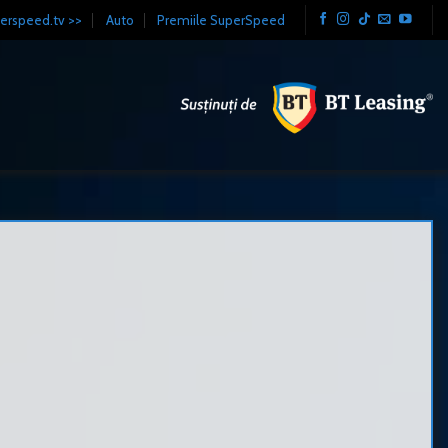
erspeed.tv >>
Auto
Premiile SuperSpeed