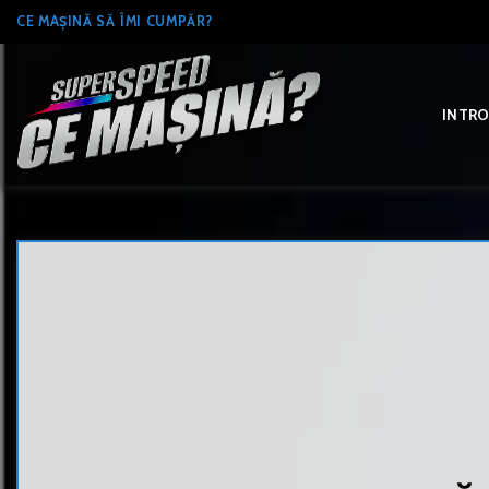
Skip
CE MAȘINĂ SĂ ÎMI CUMPĂR?
to
content
INTR