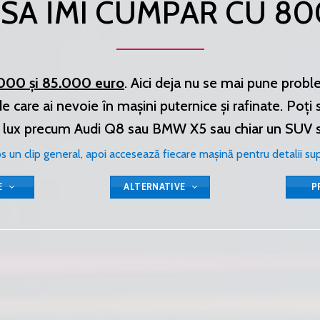
 SĂ ÎMI CUMPĂR CU 8
.000 și 85.000 euro
. Aici deja nu se mai pune probl
e care ai nevoie în mașini puternice și rafinate. Poți s
lux precum Audi Q8 sau BMW X5 sau chiar un SUV sp
os un clip general, apoi accesează fiecare mașină pentru detalii su
E
ALTERNATIVE
P