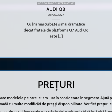
80000 80000-ALTERNATIVE
AUDI Q8
05/07/2024
Cu linii mai curbate și mai dramatice
decât fratele de platformă Q7, Audi Q8
este [...]
PREȚURI
toate modelele pe care le-am luat în considerare în segment. Ajută 
adă cu multe modificări de preț și disponibilitate. Verifică prețurile
pționale, prețul final poate urca substanțial – suficient cât să facă utilă l