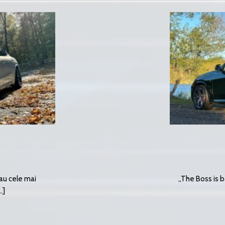
au cele mai
„The Boss is b
.]