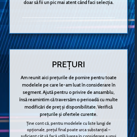
doar să fii un pic mai atent când faci selecția.
PREȚURI
Am reunit aici prețurile de pornire pentru toate
modelele pe care le-am luat în considerare în
segment. Ajută pentru o privire de ansamblu,
însă reamintim că traversăm o perioadă cu multe
modificări de preț și disponibilitate. Verifică
prețurile și ofertele curente.
Ține cont că, pentru modelele cu liste lungi de
opționale, prețul final poate urca substanțial –
suficient cât să facă utilă luarea în considerare a unui