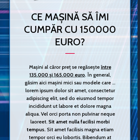
CE MAȘINĂ SĂ ÎMI
CUMPĂR CU 150000
EURO?
Mașini al căror preț se regăsește
între
135.000 și 165.000 euro
. În general,
găsim aici mașini mici sau modele care …
lorem ipsum dolor sit amet, consectetur
adipiscing elit, sed do eiusmod tempor
incididunt ut labore et dolore magna
aliqua. Vel orci porta non pulvinar neque
laoreet.
Sit amet nulla facilisi morbi
tempus.
Sit amet facilisis magna etiam
tempor orci eu lobortis. Bibendum at