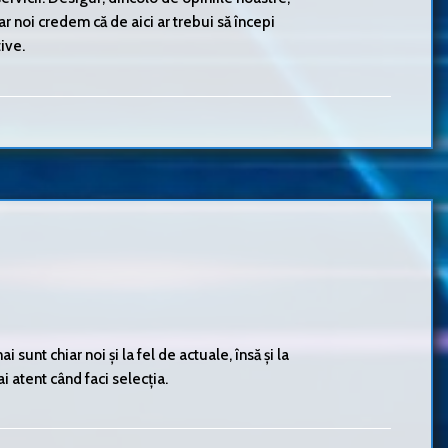
 Dar noi credem că de aici ar trebui să începi
ive.
sunt chiar noi și la fel de actuale, însă și la
i atent când faci selecția.