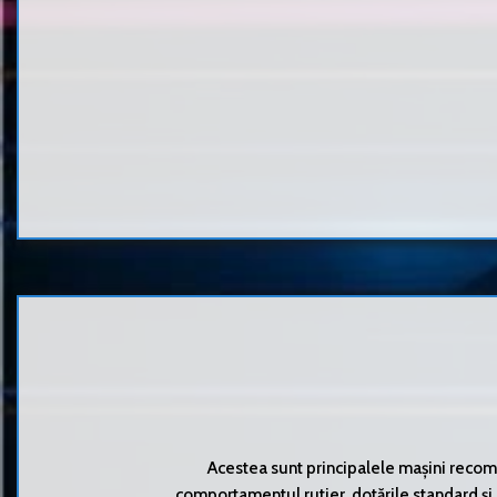
Acestea sunt principalele mașini recoma
comportamentul rutier, dotările standard și 