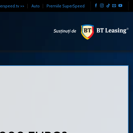
erspeed.tv >>
Auto
Premiile SuperSpeed