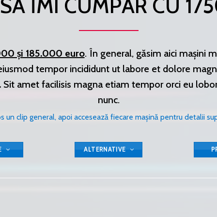
 SĂ ÎMI CUMPĂR CU 17
.000 și 185.000 euro
. În general, găsim aici mașini 
 eiusmod tempor incididunt ut labore et dolore magna
.
Sit amet facilisis magna etiam tempor orci eu lobort
nunc.
os un clip general, apoi accesează fiecare mașină pentru detalii su
E
ALTERNATIVE
P