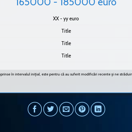
165000 - 185000 euro
XX - yy euro
Title
Title
Title
rinse în intervalul inițial, este pentru că au suferit modificări recente și ne strădui