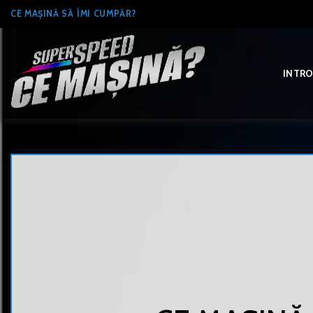
Skip
CE MAȘINĂ SĂ ÎMI CUMPĂR?
to
content
INTR