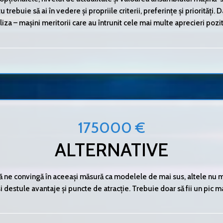
tu trebuie să ai în vedere și propriile criterii, preferințe și priorități.
liza – mașini meritorii care au întrunit cele mai multe aprecieri pozit
175000 €
ALTERNATIVE
să ne convingă în aceeași măsură ca modelele de mai sus, altele nu mai 
 destule avantaje și puncte de atracție. Trebuie doar să fii un pic ma