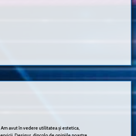
m avut în vedere utilitatea și estetica,
rvicii. Desigur, dincolo de opiniile noastre,