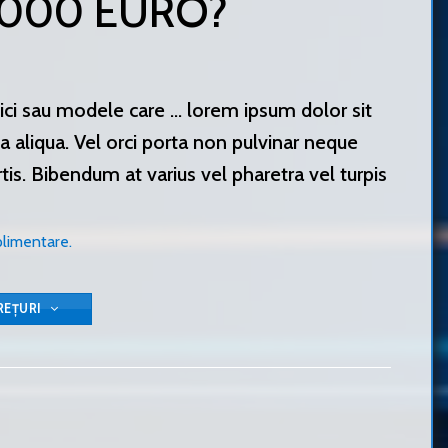
5000 EURO?
mici sau modele care … lorem ipsum dolor sit
 aliqua. Vel orci porta non pulvinar neque
is. Bibendum at varius vel pharetra vel turpis
plimentare.
REȚURI