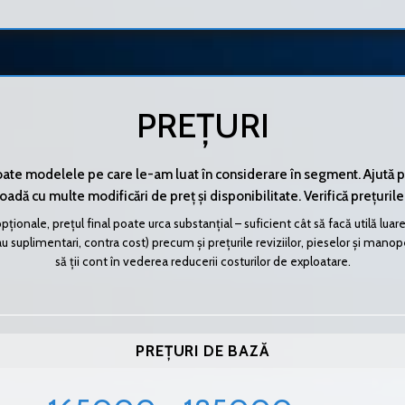
PREȚURI
toate modelele pe care le-am luat în considerare în segment. Ajută 
adă cu multe modificări de preț și disponibilitate. Verifică prețurile
pționale, prețul final poate urca substanțial – suficient cât să facă utilă l
suplimentari, contra cost) precum și prețurile reviziilor, pieselor și manoperei
să ții cont în vederea reducerii costurilor de exploatare.
PREȚURI DE BAZĂ