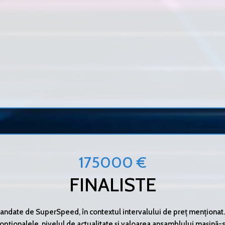
175000 €
FINALISTE
ndate de SuperSpeed, în contextul intervalului de preț menționat. A
opționalele, nivelul de actualitate și valoarea ansamblului mașină-se