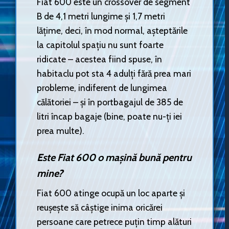
Fiat 600 este un crossover de segment
B de 4,1 metri lungime și 1,7 metri
lățime, deci, în mod normal, așteptările
la capitolul spațiu nu sunt foarte
ridicate – acestea fiind spuse, în
habitaclu pot sta 4 adulți fără prea mari
probleme, indiferent de lungimea
călătoriei – și în portbagajul de 385 de
litri încap bagaje (bine, poate nu-ți iei
prea multe).
Este Fiat 600 o mașină bună pentru
mine?
Fiat 600 atinge ocupă un loc aparte și
reușește să câștige inima oricărei
persoane care petrece puțin timp alături