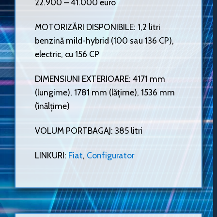
22.900 – 41.000 euro
MOTORIZĂRI DISPONIBILE: 1,2 litri
benzină mild-hybrid (100 sau 136 CP),
electric, cu 156 CP
DIMENSIUNI EXTERIOARE: 4171 mm
(lungime), 1781 mm (lățime), 1536 mm
(înălțime)
VOLUM PORTBAGAJ: 385 litri
LINKURI:
Fiat
,
Configurator