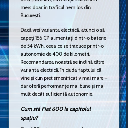
mers doar în traficul nemilos din
București.
Dacă vrei varianta electrică, atunci o să
capeți 156 CP alimentați dintr-o baterie
de 54 kWh, ceea ce se traduce printr-o
autonomie de 400 de kilometri.
Recomandarea noastră se înclină către
varianta electrică, în ciuda faptului că
vine și cun preț smenificativ mai mare –
dar oferă performanțe mai bune și mai
mult decât suficientă autonomie.
Cum stă Fiat 600 la capitolul
spațiu?