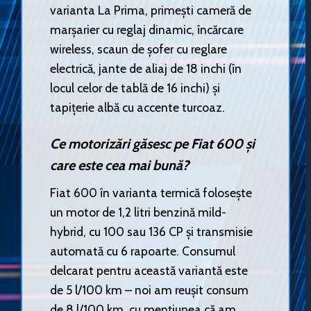
varianta La Prima, primești cameră de
marșarier cu reglaj dinamic, încărcare
wireless, scaun de șofer cu reglare
electrică, jante de aliaj de 18 inchi (în
locul celor de tablă de 16 inchi) și
tapițerie albă cu accente turcoaz.
Ce motorizări găsesc pe Fiat 600 și
care este cea mai bună?
Fiat 600 în varianta termică folosește
un motor de 1,2 litri benzină mild-
hybrid, cu 100 sau 136 CP și transmisie
automată cu 6 rapoarte. Consumul
delcarat pentru această variantă este
de 5 l/100 km – noi am reușit consum
de 8 l/100 km, cu mențiunea că am