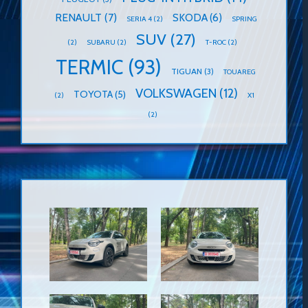
RENAULT
(7)
SKODA
(6)
SERIA 4
(2)
SPRING
SUV
(27)
(2)
SUBARU
(2)
T-ROC
(2)
TERMIC
(93)
TIGUAN
(3)
TOUAREG
VOLKSWAGEN
(12)
TOYOTA
(5)
(2)
X1
(2)