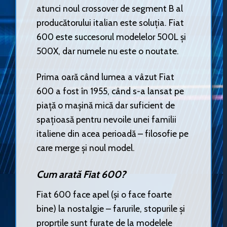
atunci noul crossover de segment B al
producătorului italian este soluția. Fiat
600 este succesorul modelelor 500L și
500X, dar numele nu este o noutate.
Prima oară când lumea a vâzut Fiat
600 a fost în 1955, când s-a lansat pe
piață o mașină mică dar suficient de
spațioasă pentru nevoile unei familii
italiene din acea perioadă – filosofie pe
care merge și noul model.
Cum arată Fiat 600?
Fiat 600 face apel (și o face foarte
bine) la nostalgie – farurile, stopurile și
proprțile sunt furate de la modelele