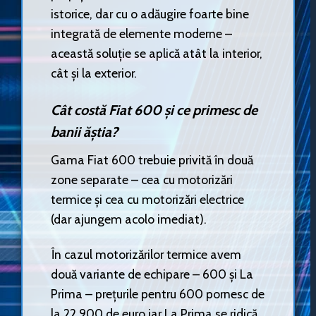
istorice, dar cu o adăugire foarte bine
integrată de elemente moderne –
această soluție se aplică atât la interior,
cât și la exterior.
Cât costă Fiat 600 și ce primesc de
banii ăștia?
Gama Fiat 600 trebuie privită în două
zone separate – cea cu motorizări
termice și cea cu motorizări electrice
(dar ajungem acolo imediat).
În cazul motorizărilor termice avem
două variante de echipare – 600 și La
Prima – prețurile pentru 600 pornesc de
la 22.900 de euro iar La Prima se ridică