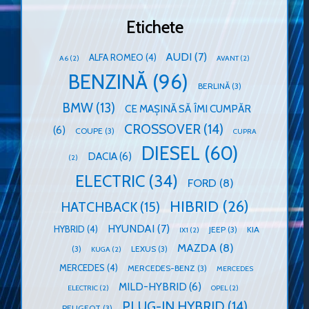
Etichete
AUDI
(7)
ALFA ROMEO
(4)
A6
(2)
AVANT
(2)
BENZINĂ
(96)
BERLINĂ
(3)
BMW
(13)
CE MAȘINĂ SĂ ÎMI CUMPĂR
CROSSOVER
(14)
(6)
COUPE
(3)
CUPRA
DIESEL
(60)
DACIA
(6)
(2)
ELECTRIC
(34)
FORD
(8)
HIBRID
(26)
HATCHBACK
(15)
HYUNDAI
(7)
HYBRID
(4)
JEEP
(3)
KIA
IX1
(2)
MAZDA
(8)
(3)
LEXUS
(3)
KUGA
(2)
MERCEDES
(4)
MERCEDES-BENZ
(3)
MERCEDES
MILD-HYBRID
(6)
ELECTRIC
(2)
OPEL
(2)
PLUG-IN HYBRID
(14)
PEUGEOT
(3)