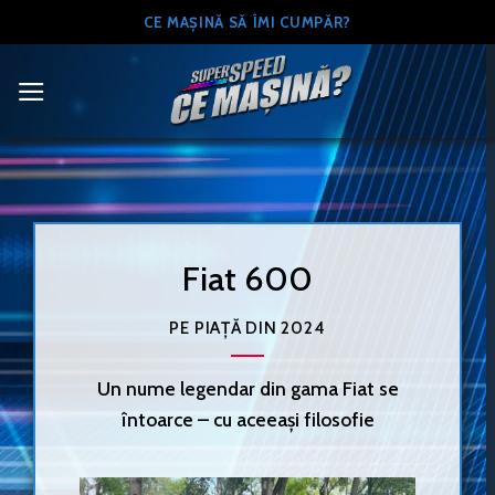
Skip
CE MAȘINĂ SĂ ÎMI CUMPĂR?
to
content
Fiat 600
PE PIAȚĂ DIN 2024
Un nume legendar din gama Fiat se
întoarce – cu aceeași filosofie