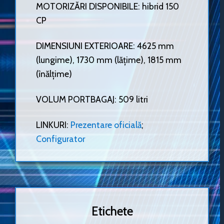
MOTORIZĂRI DISPONIBILE: hibrid 150
CP
DIMENSIUNI EXTERIOARE: 4625 mm
(lungime), 1730 mm (lățime), 1815 mm
(înălțime)
VOLUM PORTBAGAJ: 509 litri
LINKURI:
Prezentare oficială
;
Configurator
Etichete