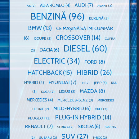
AUDI
(7)
ALFA ROMEO
(4)
A6
(2)
AVANT
(2)
BENZINĂ
(96)
BERLINĂ
(3)
BMW
(13)
CE MAȘINĂ SĂ ÎMI CUMPĂR
CROSSOVER
(14)
(6)
COUPE
(3)
CUPRA
DIESEL
(60)
DACIA
(6)
(2)
ELECTRIC
(34)
FORD
(8)
HIBRID
(26)
HATCHBACK
(15)
HYUNDAI
(7)
HYBRID
(4)
JEEP
(3)
KIA
IX1
(2)
MAZDA
(8)
(3)
LEXUS
(3)
KUGA
(2)
MERCEDES
(4)
MERCEDES-BENZ
(3)
MERCEDES
MILD-HYBRID
(6)
ELECTRIC
(2)
OPEL
(2)
PLUG-IN HYBRID
(14)
PEUGEOT
(3)
RENAULT
(7)
SKODA
(6)
SERIA 4
(2)
SPRING
SUV
(27)
(2)
SUBARU
(2)
T-ROC
(2)