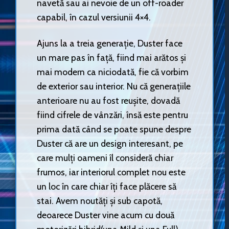
navetă sau ai nevoie de un off-roader
capabil, în cazul versiunii 4×4.
Ajuns la a treia generație, Duster face
un mare pas în față, fiind mai arătos și
mai modern ca niciodată, fie că vorbim
de exterior sau interior. Nu că generațiile
anterioare nu au fost reușite, dovadă
fiind cifrele de vânzări, însă este pentru
prima dată când se poate spune despre
Duster că are un design interesant, pe
care mulți oameni îl consideră chiar
frumos, iar interiorul complet nou este
un loc în care chiar îți face plăcere să
stai. Avem noutăți și sub capotă,
deoarece Duster vine acum cu două