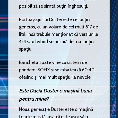
posibil să se simtă puțin înghesuiți.
Portbagajul lui Duster este cel puțin
generos, cu un volum de cel mult 517 de
litri, însă trebuie menționat că versiunile
4×4 sau hybrid se bucură de mai puțin
spațiu.
Bancheta spate vine cu sistem de
prindere ISOFIX și se rabatează 60:40,
oferind și mai mult spațiu, la nevoie.
Este Dacia Duster o mașină bună
pentru mine?
Noua generație Duster este o mașină
foarte reușită, așa că este ușor să o