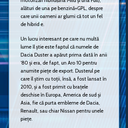
motorizări hibrid(una Mild și una Full),
alături de una pe benzină+GPL, despre
care unii oameni ar glumi că tot un fel
de hibrid e.
Un lucru interesant pe care nu multă
lume îl știe este faptul că numele de
Dacia Duster a apărut prima dată în anii
‘80 și era, de fapt, un Aro 10 pentru
anumite piețe de export. Dusterul pe
care îl știm cu toții, însă, a fost lansat în
2010, și a fost primit cu brațele
deschise în Europa, America de sud și
Asia, fie că purta embleme de Dacia,
Renault, sau chiar Nissan pentru unele
piețe.