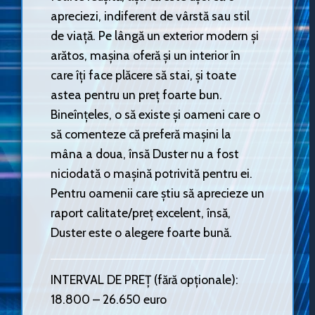
apreciezi, indiferent de vârstă sau stil
de viață. Pe lângă un exterior modern și
arătos, mașina oferă și un interior în
care îți face plăcere să stai, și toate
astea pentru un preț foarte bun.
Bineînțeles, o să existe și oameni care o
să comenteze că preferă mașini la
mâna a doua, însă Duster nu a fost
niciodată o mașină potrivită pentru ei.
Pentru oamenii care știu să aprecieze un
raport calitate/preț excelent, însă,
Duster este o alegere foarte bună.
INTERVAL DE PREȚ (fără opționale):
18.800 – 26.650 euro