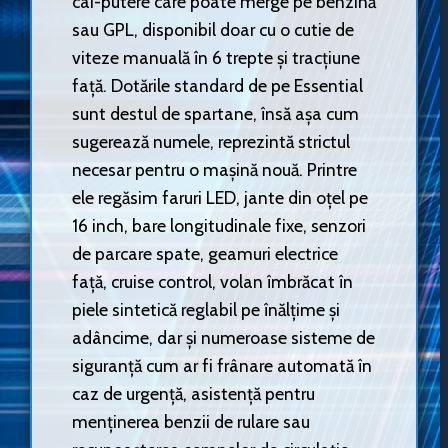
cai-putere care poate merge pe benzină
sau GPL, disponibil doar cu o cutie de
viteze manuală în 6 trepte și tracțiune
față. Dotările standard de pe Essential
sunt destul de spartane, însă așa cum
sugerează numele, reprezintă strictul
necesar pentru o mașină nouă. Printre
ele regăsim faruri LED, jante din oțel pe
16 inch, bare longitudinale fixe, senzori
de parcare spate, geamuri electrice
față, cruise control, volan îmbrăcat în
piele sintetică reglabil pe înălțime și
adâncime, dar și numeroase sisteme de
siguranță cum ar fi frânare automată în
caz de urgență, asistență pentru
menținerea benzii de rulare sau