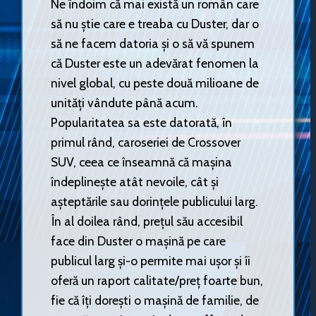
Ne îndoim că mai există un român care
să nu știe care e treaba cu Duster, dar o
să ne facem datoria și o să vă spunem
că Duster este un adevărat fenomen la
nivel global, cu peste două milioane de
unități vândute până acum.
Popularitatea sa este datorată, în
primul rând, caroseriei de Crossover
SUV, ceea ce înseamnă că mașina
îndeplinește atât nevoile, cât și
așteptările sau dorințele publicului larg.
În al doilea rând, prețul său accesibil
face din Duster o mașină pe care
publicul larg și-o permite mai ușor și îi
oferă un raport calitate/preț foarte bun,
fie că îți dorești o mașină de familie, de