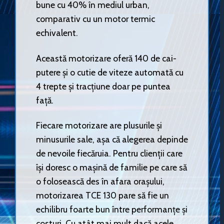
bune cu 40% în mediul urban,
comparativ cu un motor termic
echivalent.
Această motorizare oferă 140 de cai-
putere și o cutie de viteze automată cu
4 trepte și tracțiune doar pe puntea
față.
Fiecare motorizare are plusurile și
minusurile sale, așa că alegerea depinde
de nevoile fiecăruia. Pentru clienții care
își doresc o mașină de familie pe care să
o folosească des în afara orașului,
motorizarea TCE 130 pare să fie un
echilibru foarte bun între performanțe și
costuri. Cu atât mai mult dacă acele