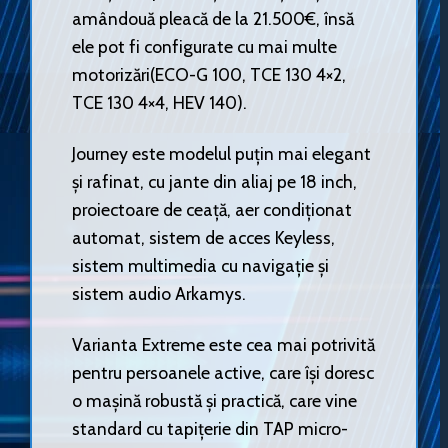
amândouă pleacă de la 21.500€, însă
ele pot fi configurate cu mai multe
motorizări(ECO-G 100, TCE 130 4×2,
TCE 130 4×4, HEV 140).
Journey este modelul puțin mai elegant
și rafinat, cu jante din aliaj pe 18 inch,
proiectoare de ceață, aer condiționat
automat, sistem de acces Keyless,
sistem multimedia cu navigație și
sistem audio Arkamys.
Varianta Extreme este cea mai potrivită
pentru persoanele active, care își doresc
o mașină robustă și practică, care vine
standard cu tapițerie din TAP micro-