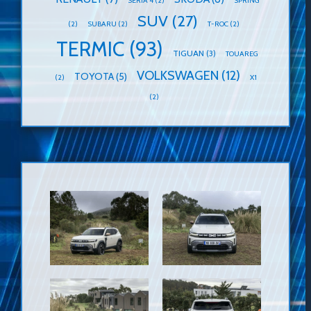
SERIA 4
(2)
SPRING
SUV
(27)
(2)
SUBARU
(2)
T-ROC
(2)
TERMIC
(93)
TIGUAN
(3)
TOUAREG
VOLKSWAGEN
(12)
TOYOTA
(5)
(2)
X1
(2)