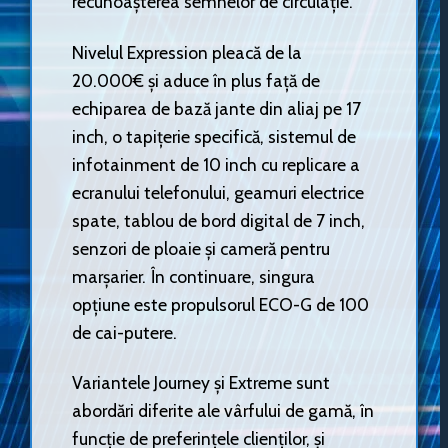
recunoașterea semnelor de circulație.
Nivelul Expression pleacă de la
20.000€ și aduce în plus față de
echiparea de bază jante din aliaj pe 17
inch, o tapițerie specifică, sistemul de
infotainment de 10 inch cu replicare a
ecranului telefonului, geamuri electrice
spate, tablou de bord digital de 7 inch,
senzori de ploaie și cameră pentru
marșarier. În continuare, singura
opțiune este propulsorul ECO-G de 100
de cai-putere.
Variantele Journey și Extreme sunt
abordări diferite ale vârfului de gamă, în
funcție de preferințele clienților, și