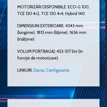
MOTORIZĂRI DISPONIBILE: ECO-G 100,
TCE 130 4×2, TCE 130 4×4, Hybrid 140
DIMENSIUNI EXTERIOARE: 4343 mm
(lungime), 1813 mm (lățime), 1656 mm
(înălțime)
VOLUM PORTBAGAJ: 453-517 litri (în
funcție de motorizare)
LINKURI:
Dacia
;
Configurator