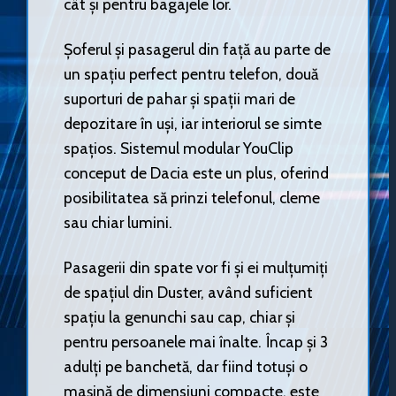
cât și pentru bagajele lor.
Șoferul și pasagerul din față au parte de
un spațiu perfect pentru telefon, două
suporturi de pahar și spații mari de
depozitare în uși, iar interiorul se simte
spațios. Sistemul modular YouClip
conceput de Dacia este un plus, oferind
posibilitatea să prinzi telefonul, cleme
sau chiar lumini.
Pasagerii din spate vor fi și ei mulțumiți
de spațiul din Duster, având suficient
spațiu la genunchi sau cap, chiar și
pentru persoanele mai înalte. Încap și 3
adulți pe banchetă, dar fiind totuși o
mașină de dimensiuni compacte, este