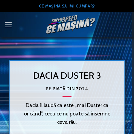
Skip
CE MAȘINĂ SĂ ÎMI CUMPĂR?
to
content
DACIA DUSTER 3
PE PIAȚĂ DIN 2024
Dacia îl laudă ca este „mai Duster ca
oricând”, ceea ce nu poate să însemne
ceva rău.