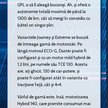
GPL o să îl aleagă bucuroși. Ah, și oferă o
autonomie totală maximă de până la
1300 de km, cât să mergi în concediu cu
(câte) un singur plin.
Variantele Journey și Extreme se bucură
de întreaga gamă de motorizări. Pe
lângă motorul ECO-G, Duster poate fi
configurat și cu un motor mild hybrid de
1,2 litri, pe numele său TCE 130. Acesta
are, ați ghicit, 130 de cai-putere, și
poate fi configurat atât în varianta cu
tracțiune față, cât și 4×4.
Vârful de gamă este, însă, motorizarea
Hybrid 140, care promite consumuri mai