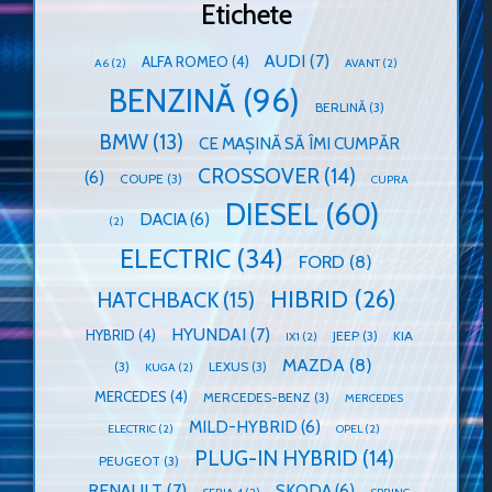
Etichete
AUDI
(7)
ALFA ROMEO
(4)
A6
(2)
AVANT
(2)
BENZINĂ
(96)
BERLINĂ
(3)
BMW
(13)
CE MAȘINĂ SĂ ÎMI CUMPĂR
CROSSOVER
(14)
(6)
COUPE
(3)
CUPRA
DIESEL
(60)
DACIA
(6)
(2)
ELECTRIC
(34)
FORD
(8)
HIBRID
(26)
HATCHBACK
(15)
HYUNDAI
(7)
HYBRID
(4)
JEEP
(3)
KIA
IX1
(2)
MAZDA
(8)
(3)
LEXUS
(3)
KUGA
(2)
MERCEDES
(4)
MERCEDES-BENZ
(3)
MERCEDES
MILD-HYBRID
(6)
ELECTRIC
(2)
OPEL
(2)
PLUG-IN HYBRID
(14)
PEUGEOT
(3)
RENAULT
(7)
SKODA
(6)