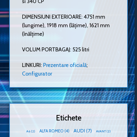
si 340 CP
DIMENSIUNI EXTERIOARE: 4751 mm
(lungime), 1918 mm (lățime), 1621 mm
(înălțime)
VOLUM PORTBAGAJ: 525 litri
LINKURI:
Prezentare oficială
;
Configurator
Etichete
AUDI
(7)
ALFA ROMEO
(4)
A6
(2)
AVANT
(2)