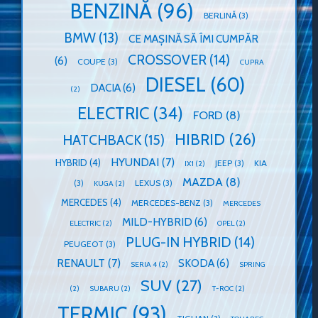
BENZINĂ
(96)
BERLINĂ
(3)
BMW
(13)
CE MAȘINĂ SĂ ÎMI CUMPĂR
CROSSOVER
(14)
(6)
COUPE
(3)
CUPRA
DIESEL
(60)
DACIA
(6)
(2)
ELECTRIC
(34)
FORD
(8)
HIBRID
(26)
HATCHBACK
(15)
HYUNDAI
(7)
HYBRID
(4)
JEEP
(3)
KIA
IX1
(2)
MAZDA
(8)
(3)
LEXUS
(3)
KUGA
(2)
MERCEDES
(4)
MERCEDES-BENZ
(3)
MERCEDES
MILD-HYBRID
(6)
ELECTRIC
(2)
OPEL
(2)
PLUG-IN HYBRID
(14)
PEUGEOT
(3)
RENAULT
(7)
SKODA
(6)
SERIA 4
(2)
SPRING
SUV
(27)
(2)
SUBARU
(2)
T-ROC
(2)
TERMIC
(93)