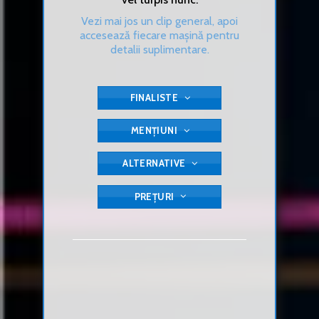
Vezi mai jos un clip general, apoi
accesează fiecare mașină pentru
detalii suplimentare.
FINALISTE
MENȚIUNI
ALTERNATIVE
PREȚURI