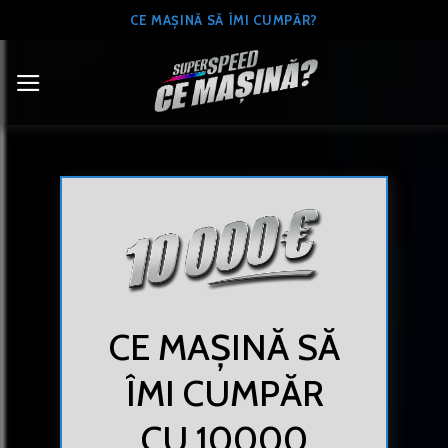
Skip
CE MAȘINĂ SĂ ÎMI CUMPĂR?
to
content
CE MAȘINĂ SĂ
ÎMI CUMPĂR
CU 10000