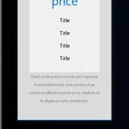
price
Title
Title
Title
Title
Dacă unele prețuri nu mai sunt cuprinse
în intervalul inițial, este pentru că au
suferit modificări recente și ne străduim să
le afișăm pe cele actualizate.