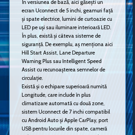
În versiunea de bază, aici găsești un
ecran Uconnect de 5 inchi, geamuri față
și spate electrice, lumini de curtoazie cu
LED pe uși sau iluminare interioară LED.
În plus, există și câteva sisteme de
siguranță. De exemplu, aș menționa aici
Hill Start Assist, Lane Departure
Warning Plus sau Intelligent Speed
Assist cu recunoașterea semnelor de
circulație.
Există și o echipare superioară numită
Longitude, care include în plus
climatizare automată cu două zone,
sistem Uconnect de 7 inchi compatibil
cu Android Auto și Apple CarPlay, port
USB pentru locurile din spate, cameră