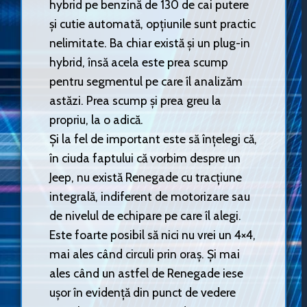
hybrid pe benzină de 130 de cai putere
și cutie automată, opțiunile sunt practic
nelimitate. Ba chiar există și un plug-in
hybrid, însă acela este prea scump
pentru segmentul pe care îl analizăm
astăzi. Prea scump și prea greu la
propriu, la o adică.
Și la fel de important este să înțelegi că,
în ciuda faptului că vorbim despre un
Jeep, nu există Renegade cu tracțiune
integrală, indiferent de motorizare sau
de nivelul de echipare pe care îl alegi.
Este foarte posibil să nici nu vrei un 4×4,
mai ales când circuli prin oraș. Și mai
ales când un astfel de Renegade iese
ușor în evidență din punct de vedere