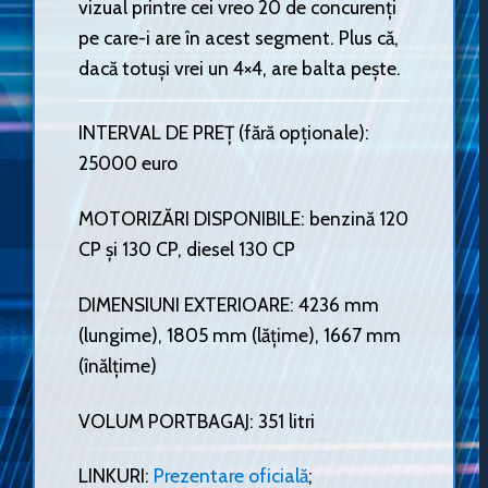
vizual printre cei vreo 20 de concurenți
pe care-i are în acest segment. Plus că,
dacă totuși vrei un 4×4, are balta pește.
INTERVAL DE PREȚ (fără opționale):
25000 euro
MOTORIZĂRI DISPONIBILE: benzină 120
CP și 130 CP, diesel 130 CP
DIMENSIUNI EXTERIOARE: 4236 mm
(lungime), 1805 mm (lățime), 1667 mm
(înălțime)
VOLUM PORTBAGAJ: 351 litri
LINKURI:
Prezentare oficială
;