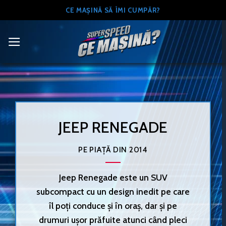
Skip
CE MAȘINĂ SĂ ÎMI CUMPĂR?
to
content
JEEP RENEGADE
PE PIAȚĂ DIN 2014
Jeep Renegade este un SUV
subcompact cu un design inedit pe care
îl poți conduce și în oraș, dar și pe
drumuri ușor prăfuite atunci când pleci