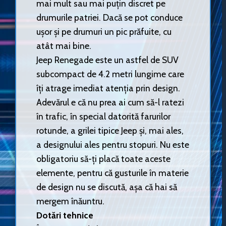
mai mult sau mai puțin discret pe
drumurile patriei. Dacă se pot conduce
ușor și pe drumuri un pic prăfuite, cu
atât mai bine.
Jeep Renegade este un astfel de SUV
subcompact de 4.2 metri lungime care
îți atrage imediat atenția prin design.
Adevărul e că nu prea ai cum să-l ratezi
în trafic, în special datorită farurilor
rotunde, a grilei tipice Jeep și, mai ales,
a designului ales pentru stopuri. Nu este
obligatoriu să-ți placă toate aceste
elemente, pentru că gusturile în materie
de design nu se discută, așa că hai să
mergem înăuntru.
Dotări tehnice