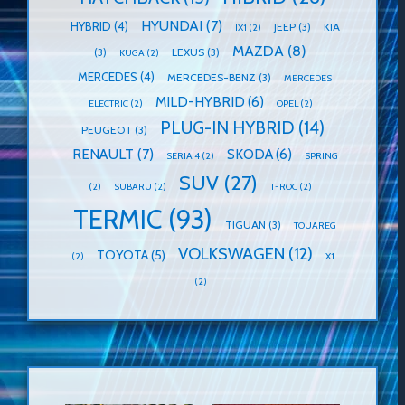
HYUNDAI
(7)
HYBRID
(4)
JEEP
(3)
KIA
IX1
(2)
MAZDA
(8)
(3)
LEXUS
(3)
KUGA
(2)
MERCEDES
(4)
MERCEDES-BENZ
(3)
MERCEDES
MILD-HYBRID
(6)
ELECTRIC
(2)
OPEL
(2)
PLUG-IN HYBRID
(14)
PEUGEOT
(3)
RENAULT
(7)
SKODA
(6)
SERIA 4
(2)
SPRING
SUV
(27)
(2)
SUBARU
(2)
T-ROC
(2)
TERMIC
(93)
TIGUAN
(3)
TOUAREG
VOLKSWAGEN
(12)
TOYOTA
(5)
(2)
X1
(2)