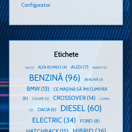
Configurator
Etichete
AUDI
(7)
ALFA ROMEO
(4)
A6
(2)
AVANT
(2)
BENZINĂ
(96)
BERLINĂ
(3)
BMW
(13)
CE MAȘINĂ SĂ ÎMI CUMPĂR
CROSSOVER
(14)
(6)
COUPE
(3)
CUPRA
DIESEL
(60)
DACIA
(6)
(2)
ELECTRIC
(34)
FORD
(8)
HIBRID
(26)
HATCHBACK
(15)