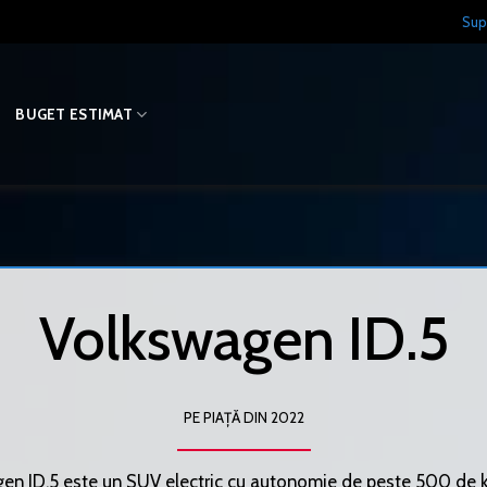
Sup
O
BUGET ESTIMAT
Volkswagen ID.5
PE PIAȚĂ DIN 2022
en ID.5 este un SUV electric cu autonomie de peste 500 de k