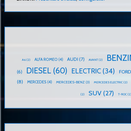
BENZI
AUDI
(7)
ALFA ROMEO
(4)
A6
(2)
AVANT
(2)
DIESEL
(60)
ELECTRIC
(34)
FOR
(6)
(8)
MERCEDES
(4)
MERCEDES-BENZ
(3)
MERCEDES ELECTRIC
(2)
SUV
(27)
(2)
T-ROC
(2