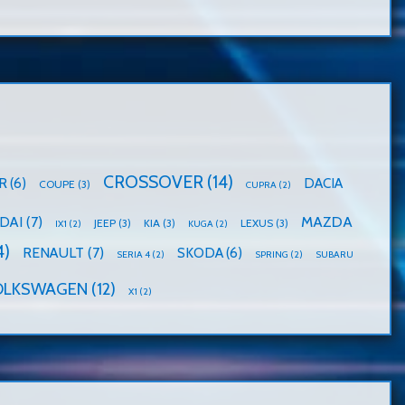
CROSSOVER
(14)
R
(6)
DACIA
COUPE
(3)
CUPRA
(2)
MAZDA
DAI
(7)
JEEP
(3)
KIA
(3)
LEXUS
(3)
IX1
(2)
KUGA
(2)
4)
RENAULT
(7)
SKODA
(6)
SERIA 4
(2)
SPRING
(2)
SUBARU
OLKSWAGEN
(12)
X1
(2)