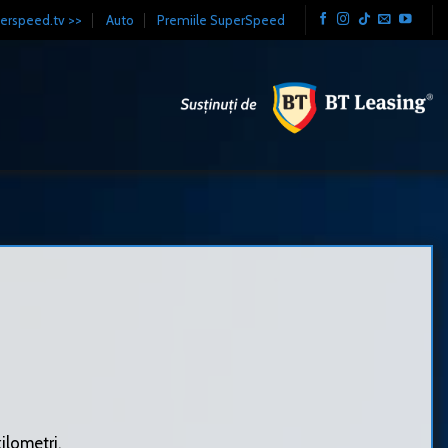
erspeed.tv >>
Auto
Premiile SuperSpeed
ilometri.