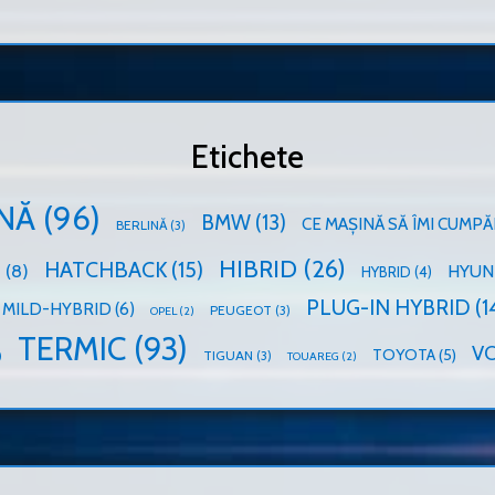
Etichete
NĂ
(96)
BMW
(13)
CE MAȘINĂ SĂ ÎMI CUMPĂ
BERLINĂ
(3)
HIBRID
(26)
HATCHBACK
(15)
D
(8)
HYUN
HYBRID
(4)
PLUG-IN HYBRID
(1
MILD-HYBRID
(6)
PEUGEOT
(3)
OPEL
(2)
TERMIC
(93)
V
TOYOTA
(5)
TIGUAN
(3)
)
TOUAREG
(2)