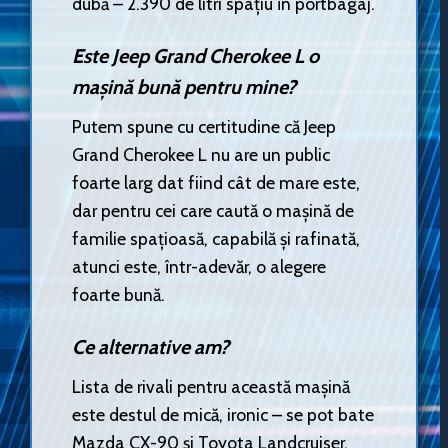
dubă – 2.390 de litri spațiu în portbagaj.
Este Jeep Grand Cherokee L o
mașină bună pentru mine?
Putem spune cu certitudine că Jeep
Grand Cherokee L nu are un public
foarte larg dat fiind cât de mare este,
dar pentru cei care caută o mașină de
familie spațioasă, capabilă și rafinată,
atunci este, într-adevăr, o alegere
foarte bună.
Ce alternative am?
Lista de rivali pentru această mașină
este destul de mică, ironic – se pot bate
Mazda CX-90 și Toyota Landcruiser,