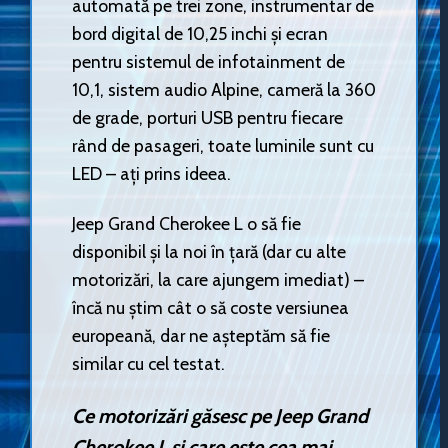
automată pe trei zone, instrumentar de
bord digital de 10,25 inchi și ecran
pentru sistemul de infotainment de
10,1, sistem audio Alpine, cameră la 360
de grade, porturi USB pentru fiecare
rând de pasageri, toate luminile sunt cu
LED – ați prins ideea.
Jeep Grand Cherokee L o să fie
disponibil și la noi în țară (dar cu alte
motorizări, la care ajungem imediat) –
încă nu știm cât o să coste versiunea
europeană, dar ne așteptăm să fie
similar cu cel testat.
Ce motorizări găsesc pe Jeep Grand
Cherokee L și care este cea mai