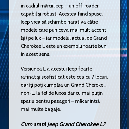
în cadrul mărcii Jeep – un off-roader
capabil și robust. Acestea fiind spuse,
Jeep vrea să schimbe narativa către
modele care pun ceva mai mult accent
(și) pe lux – iar modelul actual de Grand
Cherokee L este un exemplu foarte bun
în acest sens.
Versiunea L a acestui Jeep foarte
rafinat și sosfisticat este cea cu 7 locuri,
dar îți poți cumpăra un Grand Cheroke…
non-L, la fel de luxos dar cu mai puțin
spațiu pentru pasageri – măcar intră
mai multe bagaje.
Cum arată Jeep Grand Cherokee L?