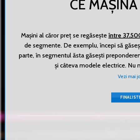
CE MAȘINĂ
Mașini al căror preț se regăsește
între 37.50
de segmente. De exemplu, începi să găsești
parte, în segmentul ăsta găsești preponderen
și câteva modele electrice. Nu 
Vezi mai j
FINALIST