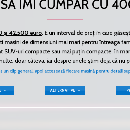
 SĂ ÎMI CUMPĂR CU 4
0 și 42.500 euro
. E un interval de preț în care găse
 mașini de dimensiuni mai mari pentru întreaga famil
t SUV-uri compacte sau mai puțin compacte, în mare
multe, doar câteva, iar despre unele știm deja că nu 
os un clip general, apoi accesează fiecare mașină pentru detalii su
E
ALTERNATIVE
P