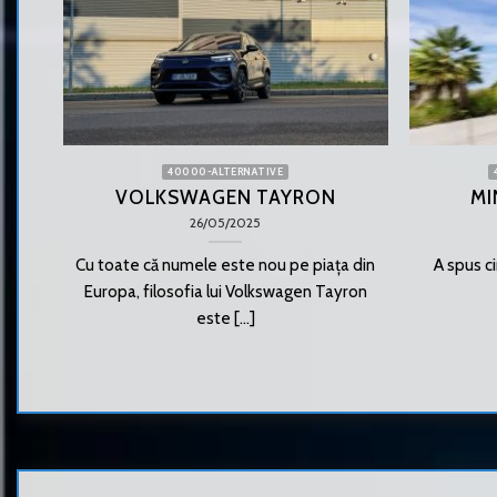
40000-ALTERNATIVE
VOLKSWAGEN TAYRON
MI
26/05/2025
Cu toate că numele este nou pe piața din
A spus ci
Europa, filosofia lui Volkswagen Tayron
este [...]