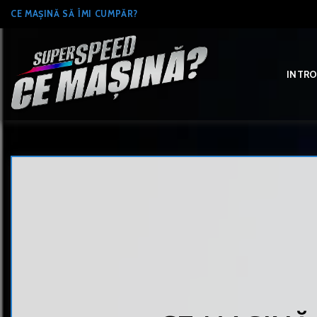
Skip
CE MAȘINĂ SĂ ÎMI CUMPĂR?
to
content
INTR