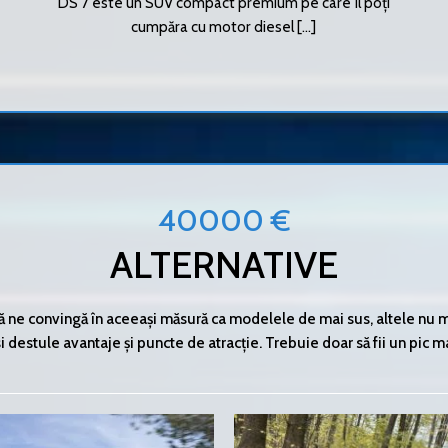
DS 7 este un SUV compact premium pe care îl poți
cumpăra cu motor diesel [...]
40000 €
ALTERNATIVE
să ne convingă în aceeași măsură ca modelele de mai sus, altele nu mai 
 destule avantaje și puncte de atracție. Trebuie doar să fii un pic ma