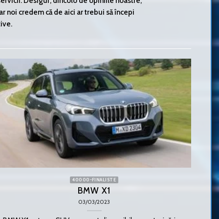
rvicii. Desigur, dincolo de opiniile noastre,
 Dar noi credem că de aici ar trebui să începi
ive.
40000-FINALISTE
BMW X1
03/03/2023