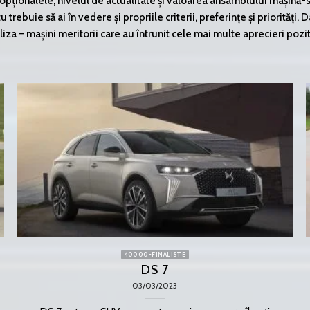
opționalele, nivelul de actualitate și valoarea ansamblului mașină-se
tu trebuie să ai în vedere și propriile criterii, preferințe și priorități.
liza – mașini meritorii care au întrunit cele mai multe aprecieri pozit
40000-FINALISTE
DS 7
03/03/2023