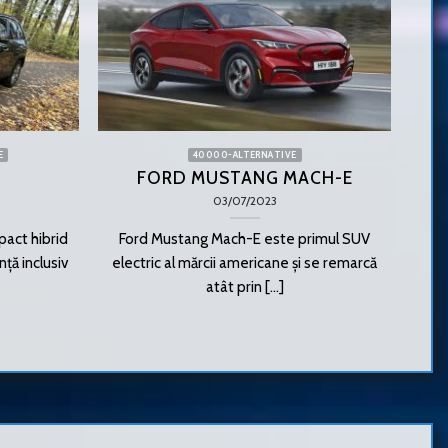
E
40000-ALTERNATIVE
FORD MUSTANG MACH-E
03/07/2023
act hibrid
Ford Mustang Mach-E este primul SUV
Vol
ță inclusiv
electric al mărcii americane și se remarcă
pop
atât prin [...]