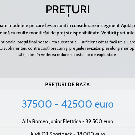
PREȚURI
toate modelele pe care le-am luat în considerare în segment. Ajută 
adă cu multe modificări de preț și disponibilitate. Verifică prețurile
pționale, prețul final poate urca substanțial – suficient cât să facă utilă l
suplimentari, contra cost) precum și prețurile reviziilor, pieselor și manoperei
să ții cont în vederea reducerii costurilor de exploatare.
PREȚURI DE BAZĂ
37500 - 42500 euro
Alfa Romeo Junior Elettrica - 39.500 euro
Audi Q3 Sportback - 38.000 euro