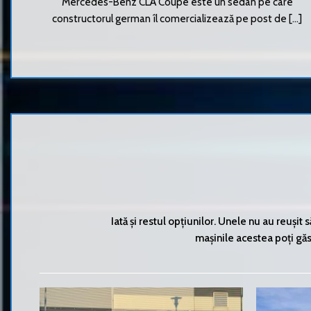
Mercedes-Benz CLA Coupe este un sedan pe care
constructorul german îl comercializează pe post de [...]
Iată și restul opțiunilor. Unele nu au reușit 
mașinile acestea poți găsi