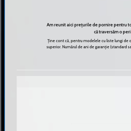
Am reunit aici prețurile de pornire pentru 
că traversăm o perio
Ține cont că, pentru modelele cu liste lungi de o
superior. Numărul de ani de garanție (standard sau 