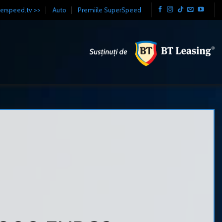
erspeed.tv >>
Auto
Premiile SuperSpeed