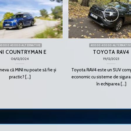
40000 40000-ALTERNATIVE
40000 40000-ALTERNATIV
NI COUNTRYMAN E
TOYOTA RAV4
06/12/2024
19/12/2023
neva că MINI nu poate să fie și
Toyota RAV4 este un SUV comp
practic? [...]
economic cu sisteme de siguran
în echiparea [...]