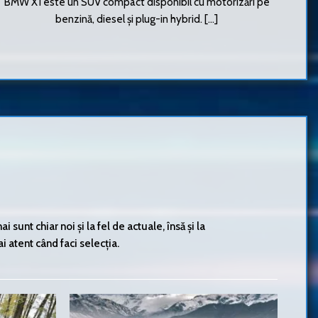
BMW X1 este un SUV compact disponibil cu motorizări pe
benzină, diesel și plug-in hybrid. [...]
sunt chiar noi și la fel de actuale, însă și la
i atent când faci selecția.