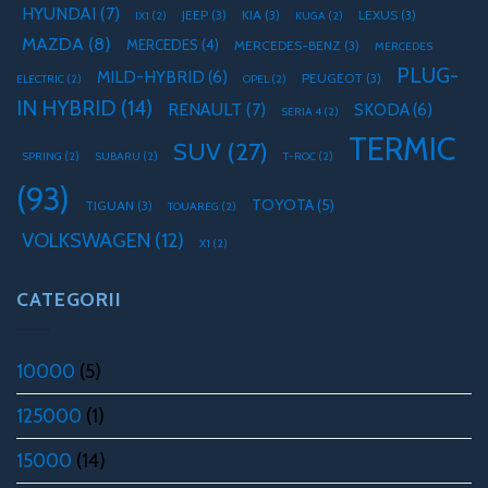
HYUNDAI
(7)
JEEP
(3)
KIA
(3)
LEXUS
(3)
IX1
(2)
KUGA
(2)
MAZDA
(8)
MERCEDES
(4)
MERCEDES-BENZ
(3)
MERCEDES
PLUG-
MILD-HYBRID
(6)
PEUGEOT
(3)
ELECTRIC
(2)
OPEL
(2)
IN HYBRID
(14)
RENAULT
(7)
SKODA
(6)
SERIA 4
(2)
TERMIC
SUV
(27)
SPRING
(2)
SUBARU
(2)
T-ROC
(2)
(93)
TOYOTA
(5)
TIGUAN
(3)
TOUAREG
(2)
VOLKSWAGEN
(12)
X1
(2)
CATEGORII
10000
(5)
125000
(1)
15000
(14)