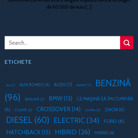
de 60.000 de euro [...]
ETICHETE
BENZINĂ
AUDI
(7)
ALFA ROMEO
(4)
A6
(2)
AVANT
(2)
(96)
BMW
(13)
CE MAȘINĂ SĂ ÎMI CUMPĂR
BERLINĂ
(3)
CROSSOVER
(14)
(6)
DACIA
(6)
COUPE
(3)
CUPRA
(2)
DIESEL
(60)
ELECTRIC
(34)
FORD
(8)
HIBRID
(26)
HATCHBACK
(15)
HYBRID
(4)