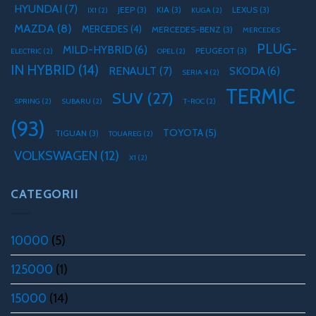
HYUNDAI
(7)
JEEP
(3)
KIA
(3)
LEXUS
(3)
IX1
(2)
KUGA
(2)
MAZDA
(8)
MERCEDES
(4)
MERCEDES-BENZ
(3)
MERCEDES
PLUG-
MILD-HYBRID
(6)
PEUGEOT
(3)
ELECTRIC
(2)
OPEL
(2)
IN HYBRID
(14)
RENAULT
(7)
SKODA
(6)
SERIA 4
(2)
TERMIC
SUV
(27)
SPRING
(2)
SUBARU
(2)
T-ROC
(2)
(93)
TOYOTA
(5)
TIGUAN
(3)
TOUAREG
(2)
VOLKSWAGEN
(12)
X1
(2)
CATEGORII
10000
(5)
125000
(1)
15000
(14)