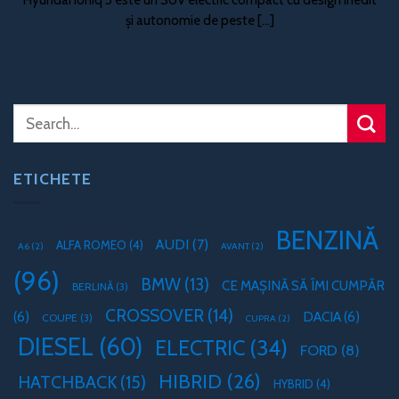
și autonomie de peste [...]
ETICHETE
BENZINĂ
AUDI
(7)
ALFA ROMEO
(4)
A6
(2)
AVANT
(2)
(96)
BMW
(13)
CE MAȘINĂ SĂ ÎMI CUMPĂR
BERLINĂ
(3)
CROSSOVER
(14)
(6)
DACIA
(6)
COUPE
(3)
CUPRA
(2)
DIESEL
(60)
ELECTRIC
(34)
FORD
(8)
HIBRID
(26)
HATCHBACK
(15)
HYBRID
(4)