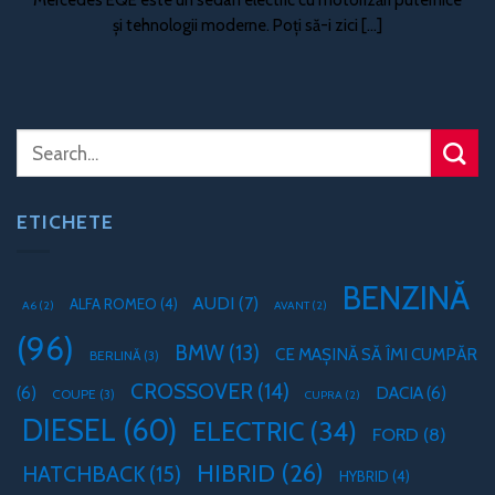
și tehnologii moderne. Poți să-i zici [...]
ETICHETE
BENZINĂ
AUDI
(7)
ALFA ROMEO
(4)
A6
(2)
AVANT
(2)
(96)
BMW
(13)
CE MAȘINĂ SĂ ÎMI CUMPĂR
BERLINĂ
(3)
CROSSOVER
(14)
(6)
DACIA
(6)
COUPE
(3)
CUPRA
(2)
DIESEL
(60)
ELECTRIC
(34)
FORD
(8)
HIBRID
(26)
HATCHBACK
(15)
HYBRID
(4)