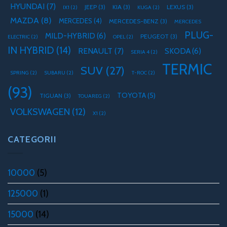
HYUNDAI
(7)
JEEP
(3)
KIA
(3)
LEXUS
(3)
IX1
(2)
KUGA
(2)
MAZDA
(8)
MERCEDES
(4)
MERCEDES-BENZ
(3)
MERCEDES
PLUG-
MILD-HYBRID
(6)
PEUGEOT
(3)
ELECTRIC
(2)
OPEL
(2)
IN HYBRID
(14)
RENAULT
(7)
SKODA
(6)
SERIA 4
(2)
TERMIC
SUV
(27)
SPRING
(2)
SUBARU
(2)
T-ROC
(2)
(93)
TOYOTA
(5)
TIGUAN
(3)
TOUAREG
(2)
VOLKSWAGEN
(12)
X1
(2)
CATEGORII
10000
(5)
125000
(1)
15000
(14)