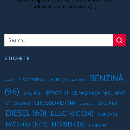
adevărată vedetă, de mai bine [...]
ETICHETE
BENZINĂ
AUDI
(7)
ALFA ROMEO
(4)
A6
(2)
AVANT
(2)
(96)
BMW
(13)
CE MAȘINĂ SĂ ÎMI CUMPĂR
BERLINĂ
(3)
CROSSOVER
(14)
(6)
DACIA
(6)
COUPE
(3)
CUPRA
(2)
DIESEL
(60)
ELECTRIC
(34)
FORD
(8)
HIBRID
(26)
HATCHBACK
(15)
HYBRID
(4)