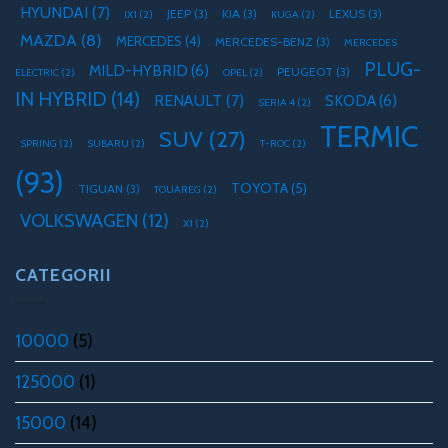
HYUNDAI
(7)
JEEP
(3)
KIA
(3)
LEXUS
(3)
IX1
(2)
KUGA
(2)
MAZDA
(8)
MERCEDES
(4)
MERCEDES-BENZ
(3)
MERCEDES
PLUG-
MILD-HYBRID
(6)
PEUGEOT
(3)
ELECTRIC
(2)
OPEL
(2)
IN HYBRID
(14)
RENAULT
(7)
SKODA
(6)
SERIA 4
(2)
TERMIC
SUV
(27)
SPRING
(2)
SUBARU
(2)
T-ROC
(2)
(93)
TOYOTA
(5)
TIGUAN
(3)
TOUAREG
(2)
VOLKSWAGEN
(12)
X1
(2)
CATEGORII
10000
(5)
125000
(1)
15000
(14)