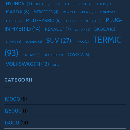
HYUNDAI
(7)
JEEP
(3)
KIA
(3)
LEXUS
(3)
IX1
(2)
KUGA
(2)
MAZDA
(8)
MERCEDES
(4)
MERCEDES-BENZ
(3)
MERCEDES
PLUG-
MILD-HYBRID
(6)
PEUGEOT
(3)
ELECTRIC
(2)
OPEL
(2)
IN HYBRID
(14)
RENAULT
(7)
SKODA
(6)
SERIA 4
(2)
TERMIC
SUV
(27)
SPRING
(2)
SUBARU
(2)
T-ROC
(2)
(93)
TOYOTA
(5)
TIGUAN
(3)
TOUAREG
(2)
VOLKSWAGEN
(12)
X1
(2)
CATEGORII
10000
(5)
125000
(1)
15000
(14)