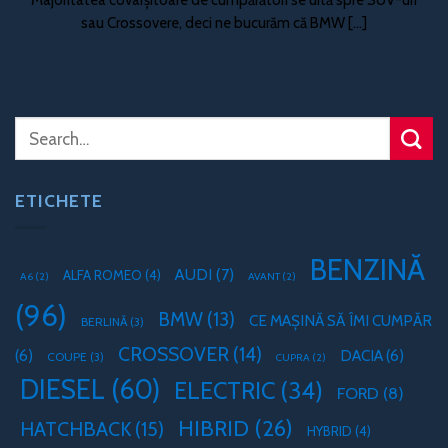
sau Crossovere, deci ne bucurăm că BMW [...]
ETICHETE
BENZINĂ
AUDI
(7)
ALFA ROMEO
(4)
A6
(2)
AVANT
(2)
(96)
BMW
(13)
CE MAȘINĂ SĂ ÎMI CUMPĂR
BERLINĂ
(3)
CROSSOVER
(14)
(6)
DACIA
(6)
COUPE
(3)
CUPRA
(2)
DIESEL
(60)
ELECTRIC
(34)
FORD
(8)
HIBRID
(26)
HATCHBACK
(15)
HYBRID
(4)