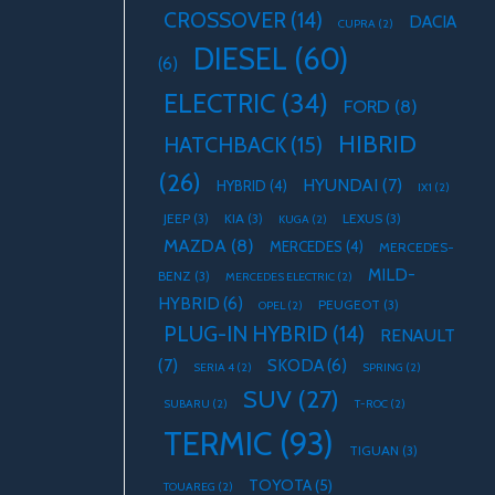
CROSSOVER
(14)
DACIA
CUPRA
(2)
DIESEL
(60)
(6)
ELECTRIC
(34)
FORD
(8)
HIBRID
HATCHBACK
(15)
(26)
HYUNDAI
(7)
HYBRID
(4)
IX1
(2)
JEEP
(3)
KIA
(3)
LEXUS
(3)
KUGA
(2)
MAZDA
(8)
MERCEDES
(4)
MERCEDES-
MILD-
BENZ
(3)
MERCEDES ELECTRIC
(2)
HYBRID
(6)
PEUGEOT
(3)
OPEL
(2)
PLUG-IN HYBRID
(14)
RENAULT
(7)
SKODA
(6)
SERIA 4
(2)
SPRING
(2)
SUV
(27)
SUBARU
(2)
T-ROC
(2)
TERMIC
(93)
TIGUAN
(3)
TOYOTA
(5)
TOUAREG
(2)