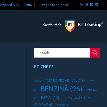
erspeed.tv >>
Auto
Premiile SuperSpeed
ETICHETE
AUDI
(7)
ALFA ROMEO
(4)
A6
(2)
AVANT
BENZINĂ
(96)
BERLINĂ
(2)
BMW
(13)
CE MAȘINĂ SĂ ÎMI
(3)
CUMPĂR
(6)
COUPE
(3)