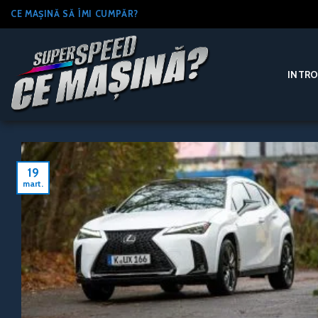
Skip
CE MAȘINĂ SĂ ÎMI CUMPĂR?
to
content
INTR
19
mart.