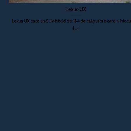
Lexus UX
Lexus UX este un SUV hibrid de 184 de cai putere care a înlocu
[...]