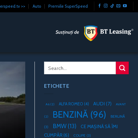
erspeed.tv >>
Auto
Premiile SuperSpeed
ETICHETE
AUDI
(7)
ALFA ROMEO
(4)
A6
(2)
AVANT
BENZINĂ
(96)
BERLINĂ
(2)
BMW
(13)
CE MAȘINĂ SĂ ÎMI
(3)
CUMPĂR
(6)
COUPE
(3)