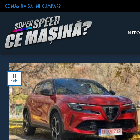
Skip
CE MAȘINĂ SĂ ÎMI CUMPĂR?
to
content
INTR
11
feb.