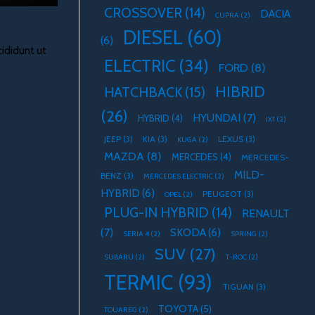
CROSSOVER
(14)
DACIA
CUPRA
(2)
DIESEL
(60)
(6)
ididunt ut
ELECTRIC
(34)
FORD
(8)
HIBRID
HATCHBACK
(15)
(26)
HYUNDAI
(7)
HYBRID
(4)
IX1
(2)
JEEP
(3)
KIA
(3)
LEXUS
(3)
KUGA
(2)
MAZDA
(8)
MERCEDES
(4)
MERCEDES-
MILD-
BENZ
(3)
MERCEDES ELECTRIC
(2)
HYBRID
(6)
PEUGEOT
(3)
OPEL
(2)
PLUG-IN HYBRID
(14)
RENAULT
(7)
SKODA
(6)
SERIA 4
(2)
SPRING
(2)
SUV
(27)
SUBARU
(2)
T-ROC
(2)
TERMIC
(93)
TIGUAN
(3)
TOYOTA
(5)
TOUAREG
(2)