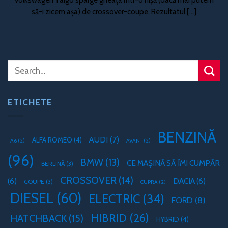
să-i zicem așa) de crossover-coupe. Rezultatul [...]
ETICHETE
BENZINĂ
AUDI
(7)
ALFA ROMEO
(4)
A6
(2)
AVANT
(2)
(96)
BMW
(13)
CE MAȘINĂ SĂ ÎMI CUMPĂR
BERLINĂ
(3)
CROSSOVER
(14)
(6)
DACIA
(6)
COUPE
(3)
CUPRA
(2)
DIESEL
(60)
ELECTRIC
(34)
FORD
(8)
HIBRID
(26)
HATCHBACK
(15)
HYBRID
(4)