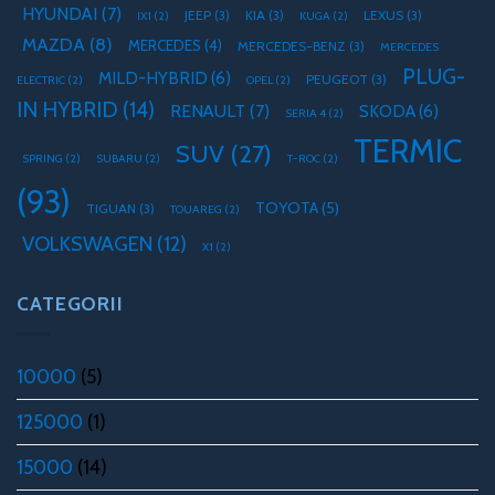
HYUNDAI
(7)
JEEP
(3)
KIA
(3)
LEXUS
(3)
IX1
(2)
KUGA
(2)
MAZDA
(8)
MERCEDES
(4)
MERCEDES-BENZ
(3)
MERCEDES
PLUG-
MILD-HYBRID
(6)
PEUGEOT
(3)
ELECTRIC
(2)
OPEL
(2)
IN HYBRID
(14)
RENAULT
(7)
SKODA
(6)
SERIA 4
(2)
TERMIC
SUV
(27)
SPRING
(2)
SUBARU
(2)
T-ROC
(2)
(93)
TOYOTA
(5)
TIGUAN
(3)
TOUAREG
(2)
VOLKSWAGEN
(12)
X1
(2)
CATEGORII
10000
(5)
125000
(1)
15000
(14)