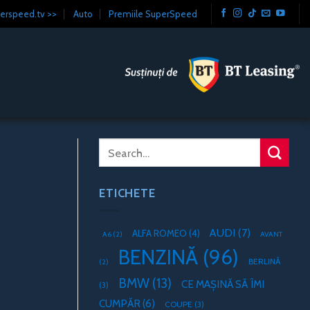
erspeed.tv >>
Auto
Premiile SuperSpeed
ETICHETE
AUDI
(7)
ALFA ROMEO
(4)
A6
(2)
AVANT
BENZINĂ
(96)
BERLINĂ
(2)
BMW
(13)
CE MAȘINĂ SĂ ÎMI
(3)
CUMPĂR
(6)
COUPE
(3)