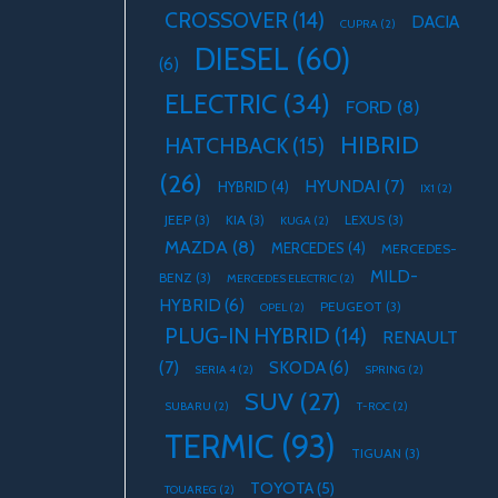
CROSSOVER
(14)
DACIA
CUPRA
(2)
DIESEL
(60)
(6)
ELECTRIC
(34)
FORD
(8)
HIBRID
HATCHBACK
(15)
(26)
HYUNDAI
(7)
HYBRID
(4)
IX1
(2)
JEEP
(3)
KIA
(3)
LEXUS
(3)
KUGA
(2)
MAZDA
(8)
MERCEDES
(4)
MERCEDES-
MILD-
BENZ
(3)
MERCEDES ELECTRIC
(2)
HYBRID
(6)
PEUGEOT
(3)
OPEL
(2)
PLUG-IN HYBRID
(14)
RENAULT
(7)
SKODA
(6)
SERIA 4
(2)
SPRING
(2)
SUV
(27)
SUBARU
(2)
T-ROC
(2)
TERMIC
(93)
TIGUAN
(3)
TOYOTA
(5)
TOUAREG
(2)