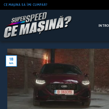
Skip
CE MAȘINĂ SĂ ÎMI CUMPĂR?
to
content
INTR
18
iun.