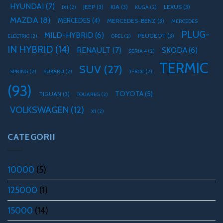
HYUNDAI
(7)
JEEP
(3)
KIA
(3)
LEXUS
(3)
IX1
(2)
KUGA
(2)
MAZDA
(8)
MERCEDES
(4)
MERCEDES-BENZ
(3)
MERCEDES
PLUG-
MILD-HYBRID
(6)
PEUGEOT
(3)
ELECTRIC
(2)
OPEL
(2)
IN HYBRID
(14)
RENAULT
(7)
SKODA
(6)
SERIA 4
(2)
TERMIC
SUV
(27)
SPRING
(2)
SUBARU
(2)
T-ROC
(2)
(93)
TOYOTA
(5)
TIGUAN
(3)
TOUAREG
(2)
VOLKSWAGEN
(12)
X1
(2)
CATEGORII
10000
(5)
125000
(1)
15000
(14)