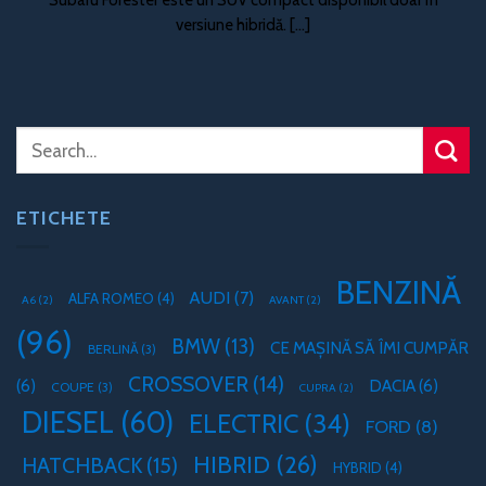
versiune hibridă. [...]
ETICHETE
BENZINĂ
AUDI
(7)
ALFA ROMEO
(4)
A6
(2)
AVANT
(2)
(96)
BMW
(13)
CE MAȘINĂ SĂ ÎMI CUMPĂR
BERLINĂ
(3)
CROSSOVER
(14)
(6)
DACIA
(6)
COUPE
(3)
CUPRA
(2)
DIESEL
(60)
ELECTRIC
(34)
FORD
(8)
HIBRID
(26)
HATCHBACK
(15)
HYBRID
(4)