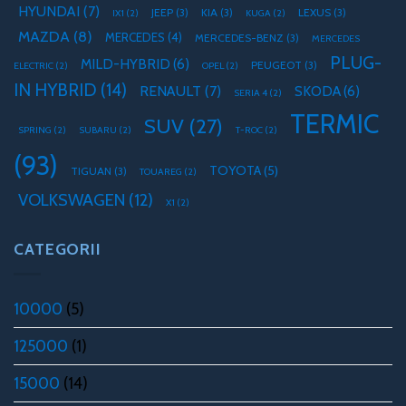
HYUNDAI
(7)
JEEP
(3)
KIA
(3)
LEXUS
(3)
IX1
(2)
KUGA
(2)
MAZDA
(8)
MERCEDES
(4)
MERCEDES-BENZ
(3)
MERCEDES
PLUG-
MILD-HYBRID
(6)
PEUGEOT
(3)
ELECTRIC
(2)
OPEL
(2)
IN HYBRID
(14)
RENAULT
(7)
SKODA
(6)
SERIA 4
(2)
TERMIC
SUV
(27)
SPRING
(2)
SUBARU
(2)
T-ROC
(2)
(93)
TOYOTA
(5)
TIGUAN
(3)
TOUAREG
(2)
VOLKSWAGEN
(12)
X1
(2)
CATEGORII
10000
(5)
125000
(1)
15000
(14)