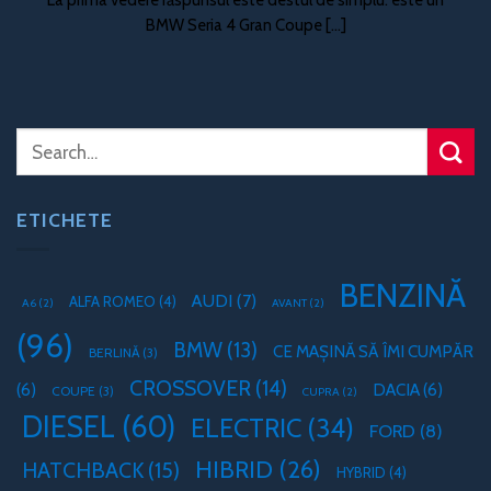
BMW Seria 4 Gran Coupe [...]
ETICHETE
BENZINĂ
AUDI
(7)
ALFA ROMEO
(4)
A6
(2)
AVANT
(2)
(96)
BMW
(13)
CE MAȘINĂ SĂ ÎMI CUMPĂR
BERLINĂ
(3)
CROSSOVER
(14)
(6)
DACIA
(6)
COUPE
(3)
CUPRA
(2)
DIESEL
(60)
ELECTRIC
(34)
FORD
(8)
HIBRID
(26)
HATCHBACK
(15)
HYBRID
(4)