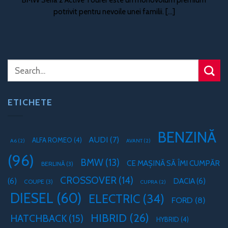
potrivit pentru nevoile unei familii. [...]
ETICHETE
BENZINĂ
AUDI
(7)
ALFA ROMEO
(4)
A6
(2)
AVANT
(2)
(96)
BMW
(13)
CE MAȘINĂ SĂ ÎMI CUMPĂR
BERLINĂ
(3)
CROSSOVER
(14)
(6)
DACIA
(6)
COUPE
(3)
CUPRA
(2)
DIESEL
(60)
ELECTRIC
(34)
FORD
(8)
HIBRID
(26)
HATCHBACK
(15)
HYBRID
(4)