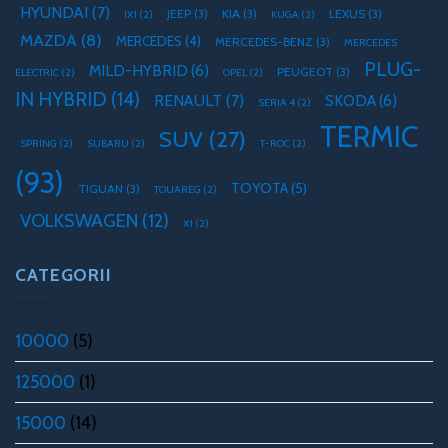
HYUNDAI
(7)
JEEP
(3)
KIA
(3)
LEXUS
(3)
IX1
(2)
KUGA
(2)
MAZDA
(8)
MERCEDES
(4)
MERCEDES-BENZ
(3)
MERCEDES
PLUG-
MILD-HYBRID
(6)
PEUGEOT
(3)
ELECTRIC
(2)
OPEL
(2)
IN HYBRID
(14)
RENAULT
(7)
SKODA
(6)
SERIA 4
(2)
TERMIC
SUV
(27)
SPRING
(2)
SUBARU
(2)
T-ROC
(2)
(93)
TOYOTA
(5)
TIGUAN
(3)
TOUAREG
(2)
VOLKSWAGEN
(12)
X1
(2)
CATEGORII
10000
(5)
125000
(1)
15000
(14)