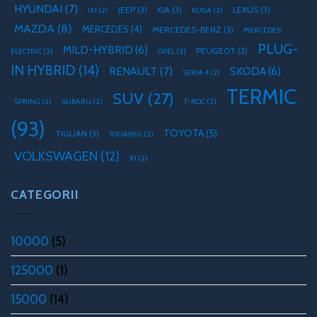
HYUNDAI
(7)
JEEP
(3)
KIA
(3)
LEXUS
(3)
IX1
(2)
KUGA
(2)
MAZDA
(8)
MERCEDES
(4)
MERCEDES-BENZ
(3)
MERCEDES
PLUG-
MILD-HYBRID
(6)
PEUGEOT
(3)
ELECTRIC
(2)
OPEL
(2)
IN HYBRID
(14)
RENAULT
(7)
SKODA
(6)
SERIA 4
(2)
TERMIC
SUV
(27)
SPRING
(2)
SUBARU
(2)
T-ROC
(2)
(93)
TOYOTA
(5)
TIGUAN
(3)
TOUAREG
(2)
VOLKSWAGEN
(12)
X1
(2)
CATEGORII
10000
(5)
125000
(1)
15000
(14)