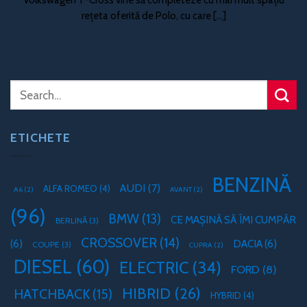
rețeta oferită de Polo, cu care [...]
ETICHETE
BENZINĂ
AUDI
(7)
ALFA ROMEO
(4)
A6
(2)
AVANT
(2)
(96)
BMW
(13)
CE MAȘINĂ SĂ ÎMI CUMPĂR
BERLINĂ
(3)
CROSSOVER
(14)
(6)
DACIA
(6)
COUPE
(3)
CUPRA
(2)
DIESEL
(60)
ELECTRIC
(34)
FORD
(8)
HIBRID
(26)
HATCHBACK
(15)
HYBRID
(4)