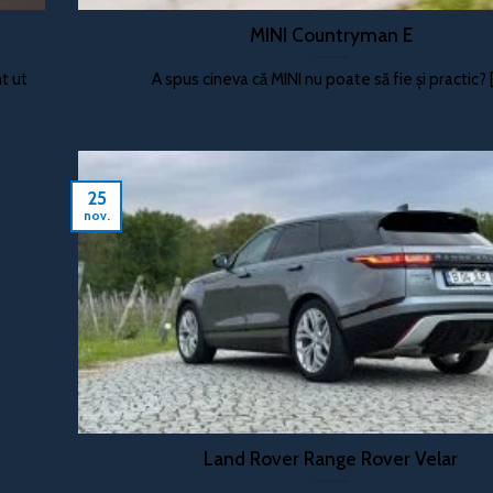
MINI Countryman E
t ut
A spus cineva că MINI nu poate să fie și practic? [.
25
nov.
Land Rover Range Rover Velar