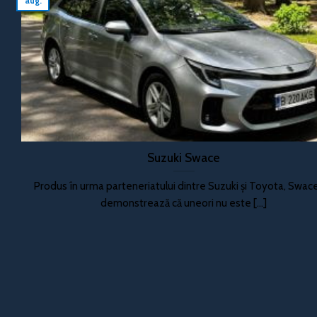
aug.
Suzuki Swace
Produs în urma parteneriatului dintre Suzuki și Toyota, Swac
demonstrează că uneori nu este [...]