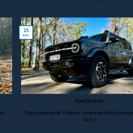
25
nov.
Ford Bronco
dar
După o absență de 25 de ani, numele de Bronco face pa
din [...]