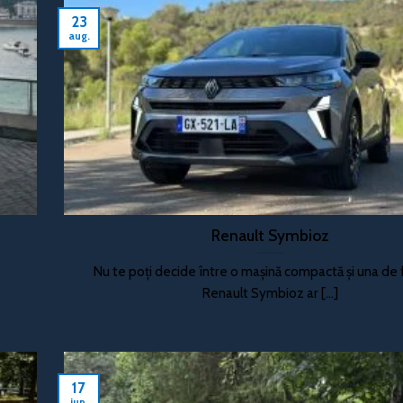
23
aug.
Renault Symbioz
Nu te poți decide între o mașină compactă și una de 
Renault Symbioz ar [...]
17
iun.