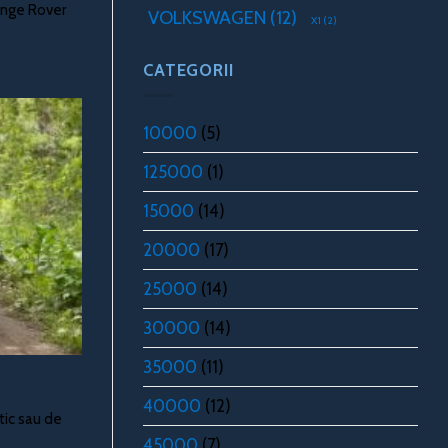
Range Rover
VOLKSWAGEN
(12)
X1
(2)
CATEGORII
10000
(5)
125000
(1)
15000
(14)
20000
(17)
25000
(14)
30000
(14)
35000
(11)
40000
(12)
tic sau de
45000
(7)