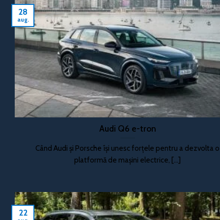
28
aug.
Audi Q6 e-tron
Când Audi și Porsche își unesc forțele pentru a dezvolta o
platformă de mașini electrice, [...]
22