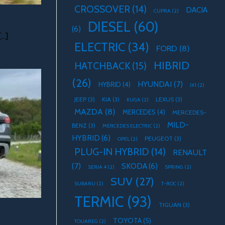
CROSSOVER
(14)
DACIA
CUPRA
(2)
DIESEL
(60)
(6)
..]
ELECTRIC
(34)
FORD
(8)
HIBRID
HATCHBACK
(15)
(26)
HYUNDAI
(7)
HYBRID
(4)
IX1
(2)
JEEP
(3)
KIA
(3)
LEXUS
(3)
KUGA
(2)
MAZDA
(8)
MERCEDES
(4)
MERCEDES-
MILD-
BENZ
(3)
MERCEDES ELECTRIC
(2)
HYBRID
(6)
PEUGEOT
(3)
OPEL
(2)
PLUG-IN HYBRID
(14)
RENAULT
(7)
SKODA
(6)
SERIA 4
(2)
SPRING
(2)
SUV
(27)
SUBARU
(2)
T-ROC
(2)
TERMIC
(93)
TIGUAN
(3)
TOYOTA
(5)
TOUAREG
(2)