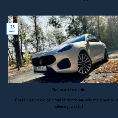
25
nov.
Maserati Grecale
Poate nu sunt ele cele mai eficiente sau cele mai practice, 
italienii știu să [...]