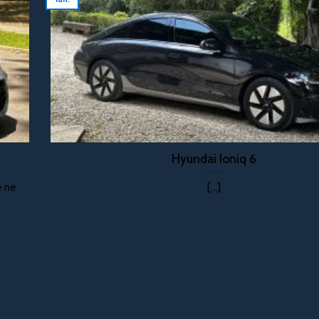
Hyundai Ioniq 6
e ne
[...]