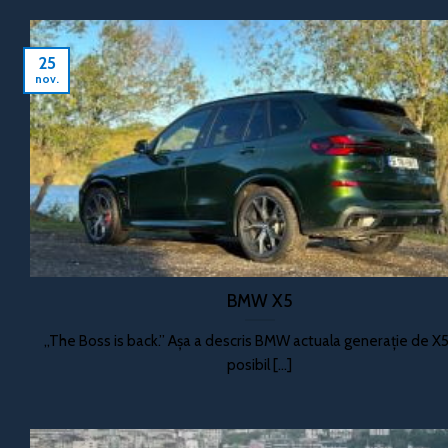
25
nov.
BMW X5
„The Boss is back.” Așa a descris BMW actuala generație de X5,
posibil [...]