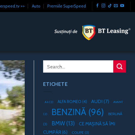
erspeed.tv >>
Auto
Premiile SuperSpeed
ETICHETE
AUDI
(7)
ALFA ROMEO
(4)
A6
(2)
AVANT
BENZINĂ
(96)
BERLINĂ
(2)
BMW
(13)
CE MAȘINĂ SĂ ÎMI
(3)
CUMPĂR
(6)
COUPE
(3)