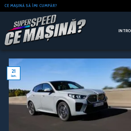
Skip
CE MAȘINĂ SĂ ÎMI CUMPĂR?
to
content
INTR
21
ian.