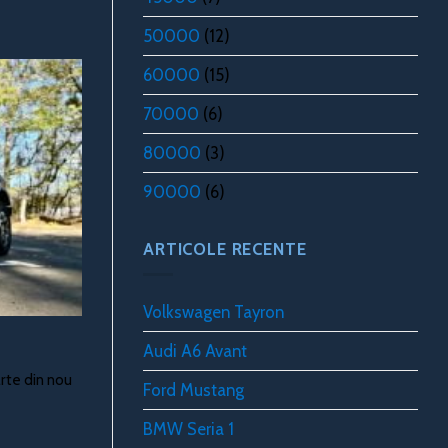
50000
(12)
60000
(15)
70000
(6)
80000
(3)
90000
(6)
ARTICOLE RECENTE
Volkswagen Tayron
Audi A6 Avant
rte din nou
Ford Mustang
BMW Seria 1