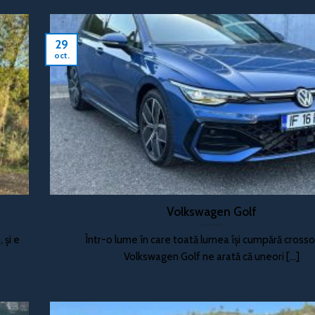
29
oct.
Volkswagen Golf
 și e
Într-o lume în care toată lumea își cumpără cross
Volkswagen Golf ne arată că uneori [...]