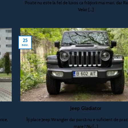
Poate nu este la fel de luxos ca frățiorii mai mari, dar 
Velar [...]
25
nov.
Jeep Gladiator
rice,
Îți place Jeep Wrangler dar parcă nu e suficient de prac
mare? Nu [...]