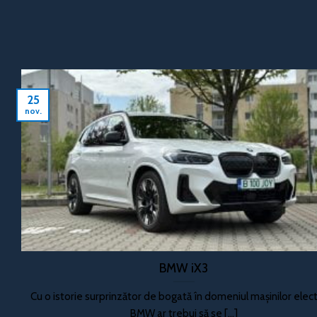
25
nov.
BMW iX3
Cu o istorie surprinzător de bogată în domeniul mașinilor elect
BMW ar trebui să se [...]